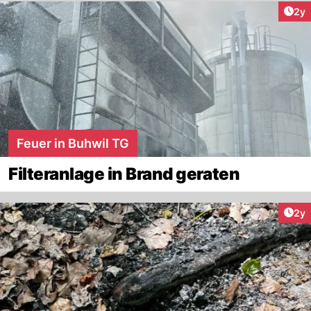
Arti
2y
Feuer in Buhwil TG
Filteranlage in Brand geraten
Arti
2y