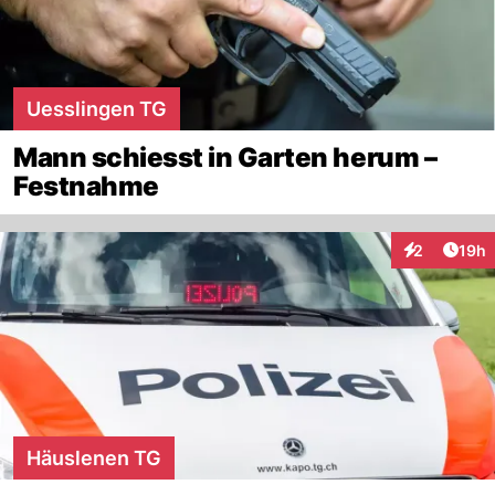
Uesslingen TG
Mann schiesst in Garten herum –
Festnahme
Artik
2
19h
Interaktione
Häuslenen TG