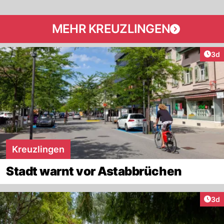
MEHR KREUZLINGEN
Arti
3d
Kreuzlingen
Stadt warnt vor Astabbrüchen
Arti
3d