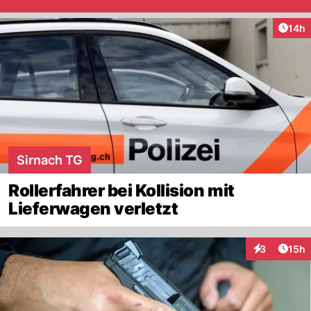
Artik
14h
Sirnach TG
Rollerfahrer bei Kollision mit
Lieferwagen verletzt
Artik
3
15h
Interaktione