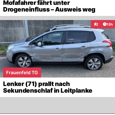
Mofafahrer fährt unter
Drogeneinfluss – Ausweis weg
Artik
2
19h
Interaktione
Frauenfeld TG
Lenker (71) prallt nach
Sekundenschlaf in Leitplanke