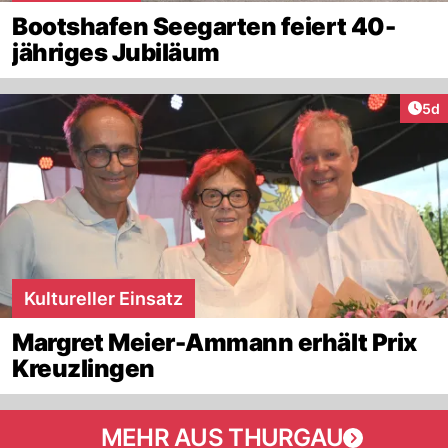
Bootshafen Seegarten feiert 40-
jähriges Jubiläum
Arti
5d
Kultureller Einsatz
Margret Meier-Ammann erhält Prix
Kreuzlingen
MEHR AUS THURGAU