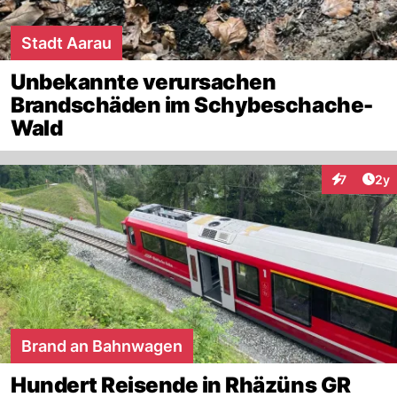
Stadt Aarau
Unbekannte verursachen
Brandschäden im Schybeschache-
Wald
Arti
7
2y
Interaktion
Brand an Bahnwagen
Hundert Reisende in Rhäzüns GR