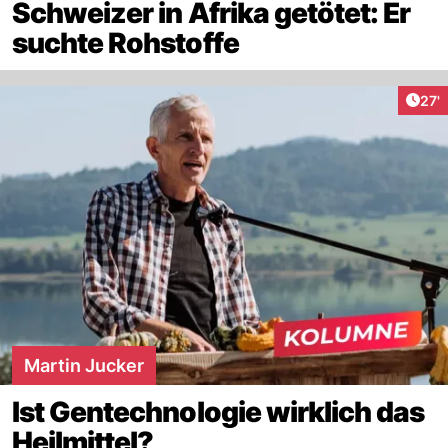
Schweizer in Afrika getötet: Er
suchte Rohstoffe
Arti
27'
Martin Jucker
Ist Gentechnologie wirklich das
Heilmittel?