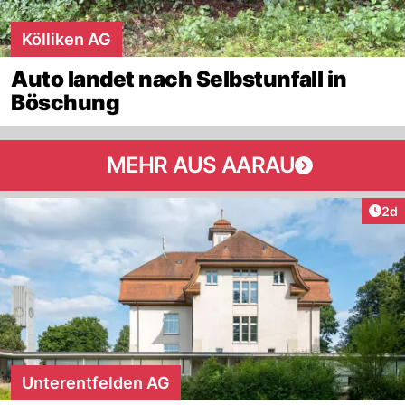
Kölliken AG
Auto landet nach Selbstunfall in
Böschung
MEHR AUS AARAU
Arti
2d
Unterentfelden AG