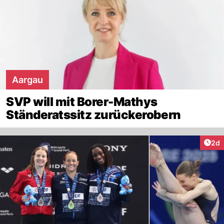
Aargau
SVP will mit Borer-Mathys
Ständeratssitz zurückerobern
Arti
2d