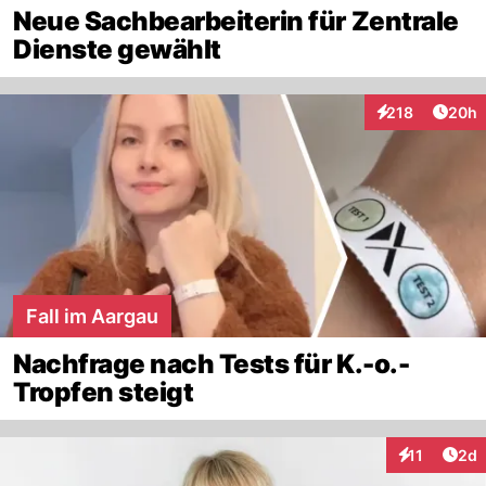
Neue Sachbearbeiterin für Zentrale
Dienste gewählt
Artik
218
20h
Interaktionen
Fall im Aargau
Nachfrage nach Tests für K.-o.-
Tropfen steigt
Arti
11
2d
Interaktione