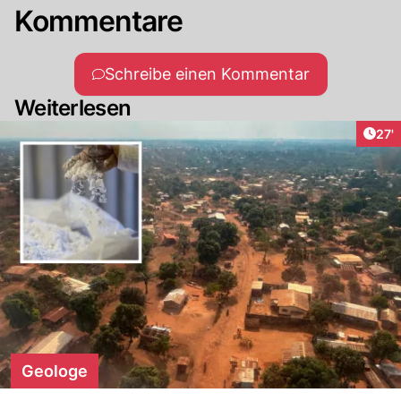
Kommentare
Schreibe einen Kommentar
Weiterlesen
Arti
27'
Geologe