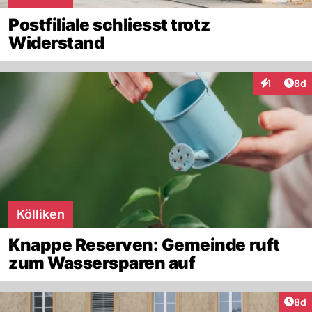
Postfiliale schliesst trotz
Widerstand
Arti
1
8d
Interaktion
Kölliken
Knappe Reserven: Gemeinde ruft
zum Wassersparen auf
Arti
8d