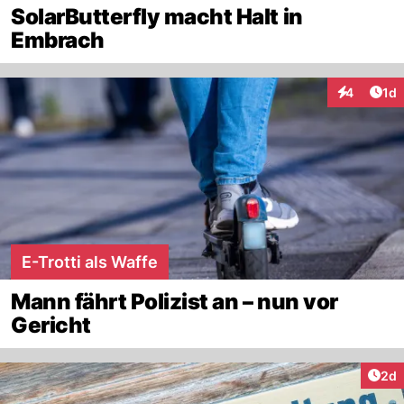
SolarButterfly macht Halt in
Embrach
Art
4
1d
Interaktion
E-Trotti als Waffe
Mann fährt Polizist an – nun vor
Gericht
Arti
2d