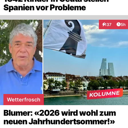
Spanien vor Probleme
Arti
137
5h
Interaktionen
Wetterfrosch
Blumer: «2026 wird wohl zum
neuen Jahrhundertsommer!»