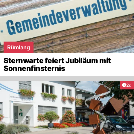
Rümlang
Sternwarte feiert Jubiläum mit
Sonnenfinsternis
Arti
2d