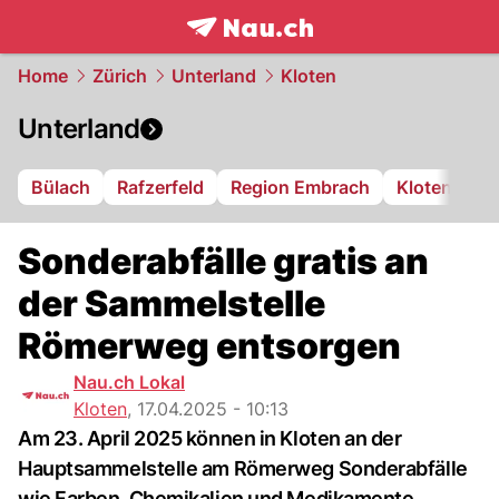
frontpage.
NAU.ch
Home
Zürich
Unterland
Kloten
Unterland
Bülach
Rafzerfeld
Region Embrach
Kloten
Di
Sonderabfälle gratis an
der Sammelstelle
Römerweg entsorgen
Nau.ch Lokal
Kloten
,
17.04.2025 - 10:13
Am 23. April 2025 können in Kloten an der
Hauptsammelstelle am Römerweg Sonderabfälle
wie Farben, Chemikalien und Medikamente