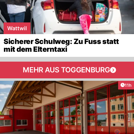
Wattwil
Sicherer Schulweg: Zu Fuss statt
mit dem Elterntaxi
MEHR AUS TOGGENBURG
Artik
11h