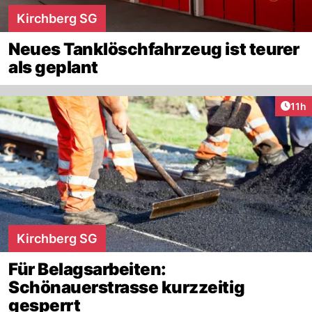
Kirchberg SG
Neues Tanklöschfahrzeug ist teurer
als geplant
Artik
11h
Kirchberg SG
Für Belagsarbeiten:
Schönauerstrasse kurzzeitig
gesperrt