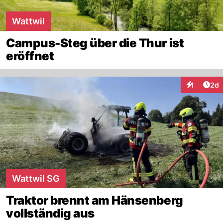
Wattwil
Campus-Steg über die Thur ist
eröffnet
Arti
1
2d
Interaktion
Wattwil SG
Traktor brennt am Hänsenberg
vollständig aus