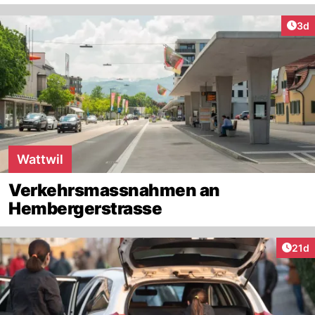
Arti
3d
Wattwil
Verkehrsmassnahmen an
Hembergerstrasse
Artik
21d