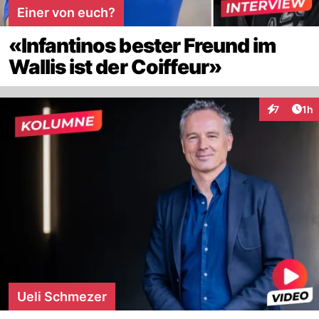
Einer von euch?
«Infantinos bester Freund im
Wallis ist der Coiffeur»
Art
7
1h
Interaktion
Ueli Schmezer