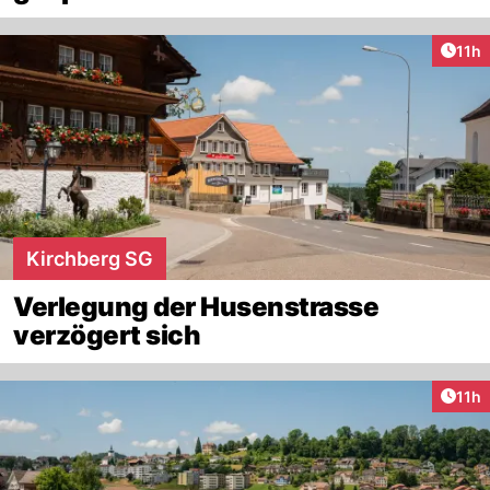
Artik
11h
Kirchberg SG
Verlegung der Husenstrasse
verzögert sich
Artik
11h