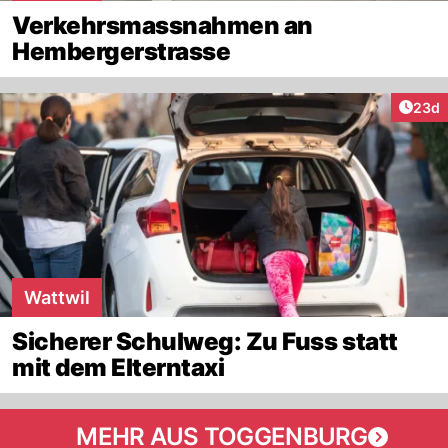
Verkehrsmassnahmen an
Hembergerstrasse
Artik
23d
Wattwil
Sicherer Schulweg: Zu Fuss statt
mit dem Elterntaxi
MEHR AUS TOGGENBURG