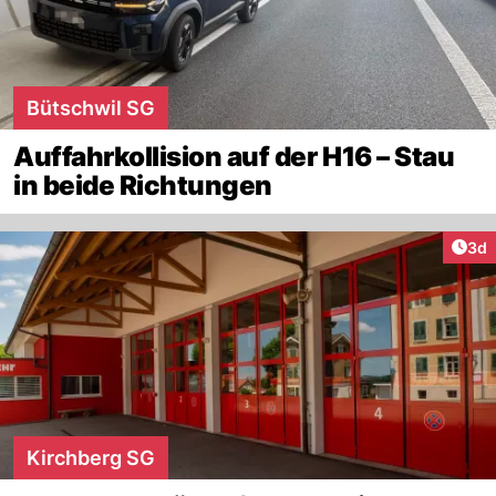
Bütschwil SG
Auffahrkollision auf der H16 – Stau
in beide Richtungen
Arti
3d
Kirchberg SG