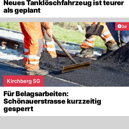
Neues Tanklöschfahrzeug ist teurer
als geplant
Arti
3d
Kirchberg SG
Für Belagsarbeiten:
Schönauerstrasse kurzzeitig
gesperrt