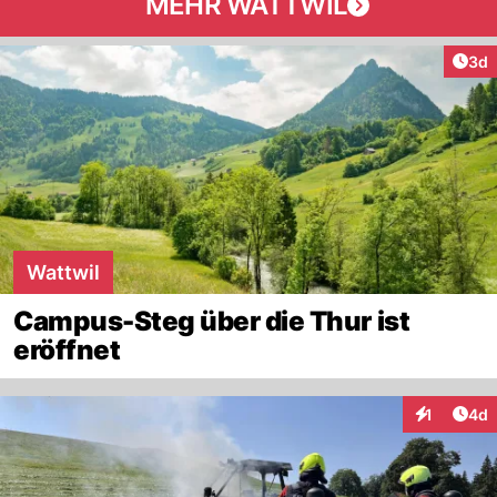
MEHR WATTWIL
Arti
3d
Wattwil
Campus-Steg über die Thur ist
eröffnet
Arti
1
4d
Interaktion