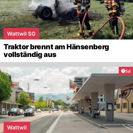
Wattwil SG
Traktor brennt am Hänsenberg
vollständig aus
Arti
5d
Wattwil