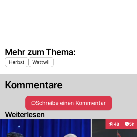
Mehr zum Thema:
Herbst
Wattwil
Kommentare
Schreibe einen Kommentar
Weiterlesen
Arti
148
5h
Interaktionen