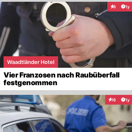
Art
6
1y
Interaktion
Waadtländer Hotel
Vier Franzosen nach Raubüberfall
festgenommen
Art
16
1y
Interaktione