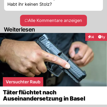
Habt ihr keinen Stolz?
Alle Kommentare anzeigen
Weiterlesen
Art
14
1y
Interaktione
Versuchter Raub
Täter flüchtet nach
Auseinandersetzung in Basel