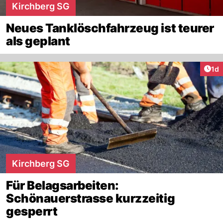
Kirchberg SG
Neues Tanklöschfahrzeug ist teurer
als geplant
Art
1d
Kirchberg SG
Für Belagsarbeiten:
Schönauerstrasse kurzzeitig
gesperrt