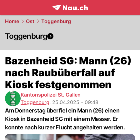
frontpage.
NAU.ch
Home
Ost
Toggenburg
Toggenburg
Bazenheid SG: Mann (26)
nach Raubüberfall auf
Kiosk festgenommen
Kantonspolizei St. Gallen
Toggenburg
,
25.04.2025 - 09:48
Am Donnerstag überfiel ein Mann (26) einen
Kiosk in Bazenheid SG mit einem Messer. Er
konnte nach kurzer Flucht angehalten werden.