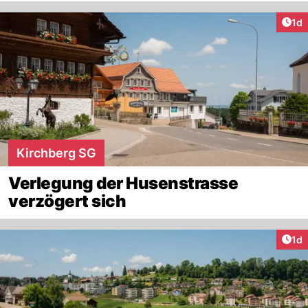
Art
1d
Kirchberg SG
Verlegung der Husenstrasse
verzögert sich
Art
1d