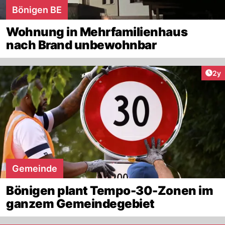
Bönigen BE
Wohnung in Mehrfamilienhaus
nach Brand unbewohnbar
Arti
2y
Gemeinde
Bönigen plant Tempo-30-Zonen im
ganzem Gemeindegebiet