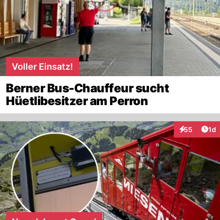
Voller Einsatz!
Berner Bus-Chauffeur sucht
Hüetlibesitzer am Perron
Art
55
1d
Interaktione