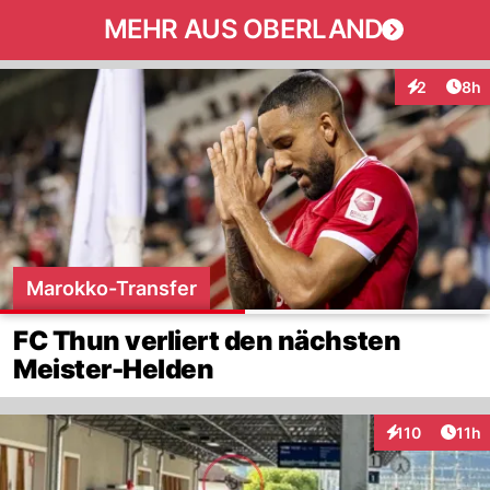
MEHR AUS OBERLAND
Arti
2
8h
Interaktion
Marokko-Transfer
FC Thun verliert den nächsten
Meister-Helden
Artik
110
11h
Interaktionen