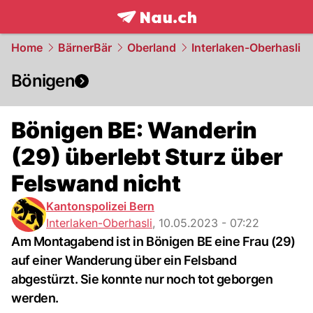
frontpage.
NAU.ch
Home
BärnerBär
Oberland
Interlaken-Oberhasli
Bönigen
Bönigen BE: Wanderin
(29) überlebt Sturz über
Felswand nicht
Kantonspolizei Bern
Interlaken-Oberhasli
,
10.05.2023 - 07:22
Am Montagabend ist in Bönigen BE eine Frau (29)
auf einer Wanderung über ein Felsband
abgestürzt. Sie konnte nur noch tot geborgen
werden.