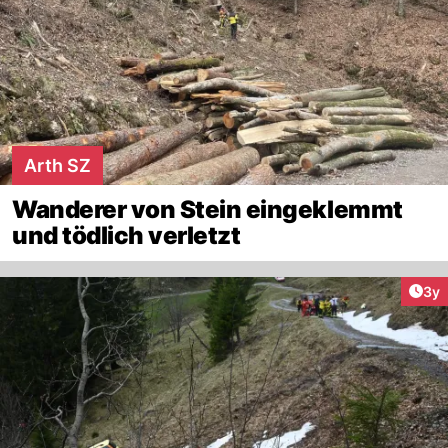
Arth SZ
Wanderer von Stein eingeklemmt
und tödlich verletzt
Arti
3y