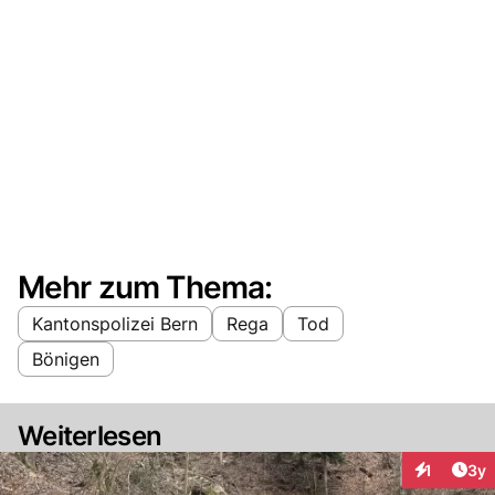
Mehr zum Thema:
Kantonspolizei Bern
Rega
Tod
Bönigen
Weiterlesen
Arti
1
3y
Interaktion