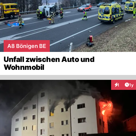
A8 Bönigen BE
Unfall zwischen Auto und
Wohnmobil
Art
1
1y
Interaktion