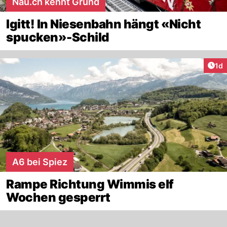
Nau.ch kennt Grund
Igitt! In Niesenbahn hängt «Nicht
spucken»-Schild
Art
1d
A6 bei Spiez
Rampe Richtung Wimmis elf
Wochen gesperrt