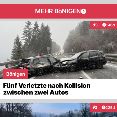
MEHR BöNIGEN
Artike
3
146d
Interaktionen
Bönigen
Fünf Verletzte nach Kollision
zwischen zwei Autos
Artikel
3
225d
Interaktionen