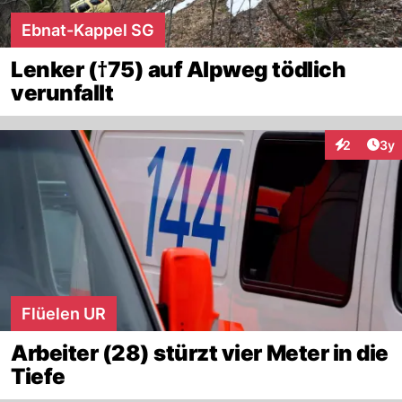
Ebnat-Kappel SG
Lenker (†75) auf Alpweg tödlich
verunfallt
Arti
2
3y
Interaktion
Flüelen UR
Arbeiter (28) stürzt vier Meter in die
Tiefe