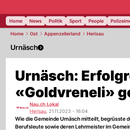
Home
News
Politik
Sport
People
Polizei
Home
Ost
Appenzellerland
Herisau
Urnäsch
Urnäsch: Erfolgr
«Goldvreneli» g
Nau.ch Lokal
Herisau
,
21.11.2023 - 16:04
Wie die Gemeinde Urnäsch mitteilt, begrüsste 
Berufsleute sowie deren Lehrmeister im Gemein