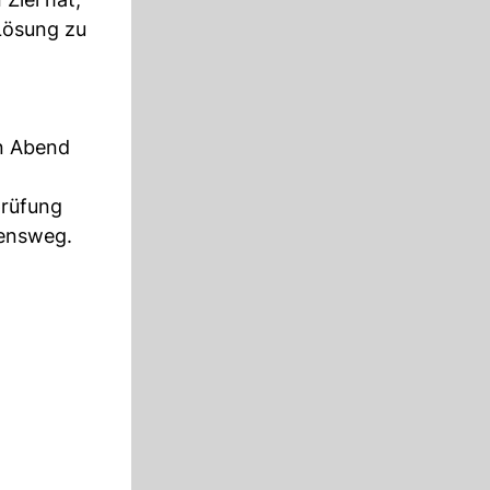
Lösung zu
en Abend
prüfung
bensweg.