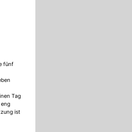
e fünf
eben
inen Tag
e eng
zung ist