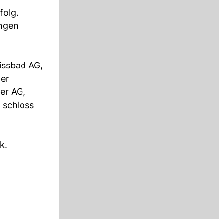
folg.
ungen
issbad AG,
der
er AG,
f schloss
k.