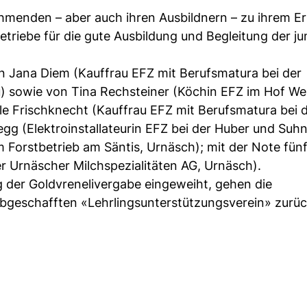
ehmenden – aber auch ihren Ausbildnern – zu ihrem Er
Betriebe für die gute Ausbildung und Begleitung der j
on Jana Diem (Kauffrau EFZ mit Berufsmatura bei der
u) sowie von Tina Rechsteiner (Köchin EFZ im Hof We
ole Frischknecht (Kauffrau EFZ mit Berufsmatura bei 
g (Elektroinstallateurin EFZ bei der Huber und Suhn
m Forstbetrieb am Säntis, Urnäsch); mit der Note fün
r Urnäscher Milchspezialitäten AG, Urnäsch).
g der Goldvrenelivergabe eingeweiht, gehen die
bgeschafften «Lehrlingsunterstützungsverein» zurüc