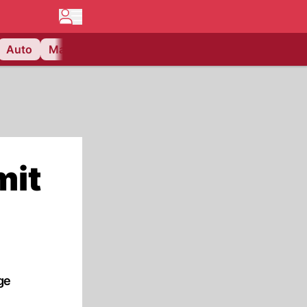
Auto
Matchcenter
Videos
Nau Plus
Lifestyle
mit
ge