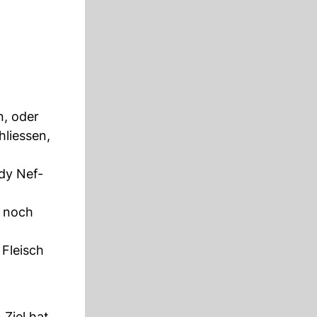
n, oder
hliessen,
edy Nef-
g noch
 Fleisch
Ziel hat,