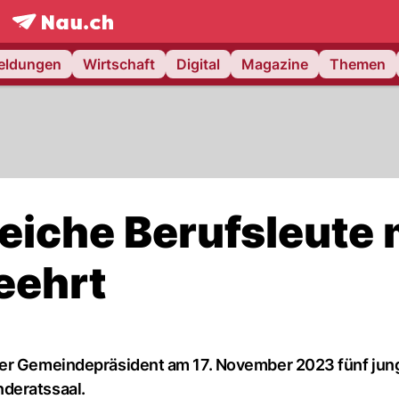
frontpage.
NAU.ch
meldungen
Wirtschaft
Digital
Magazine
Themen
eiche Berufsleute 
eehrt
der Gemeindepräsident am 17. November 2023 fünf jun
deratssaal.