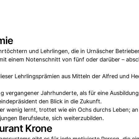
mie
rtöchtern und Lehrlingen, die in Urnäscher Betriebe
mit einem Notenschnitt von fünf oder darüber – absc
dieser Lehrlingsprämien aus Mitteln der Alfred und H
ng vergangener Jahrhunderte, als für eine Ausbildun
indepräsident den Blick in die Zukunft.
 wenig lernt, trottet wie ein Ochs durchs Leben; an
 jungen Berufsleute, sich weiterzubilden.
urant Krone
ssystems gibt es für jede motivierte Person, die ein 