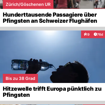
Zürich/Göschenen UR
Hunderttausende Passagiere über
Pfingsten an Schweizer Flughäfen
Artik
19
76d
Interaktionen
Bis zu 38 Grad
Hitzewelle trifft Europa pünktlich zu
Pfingsten