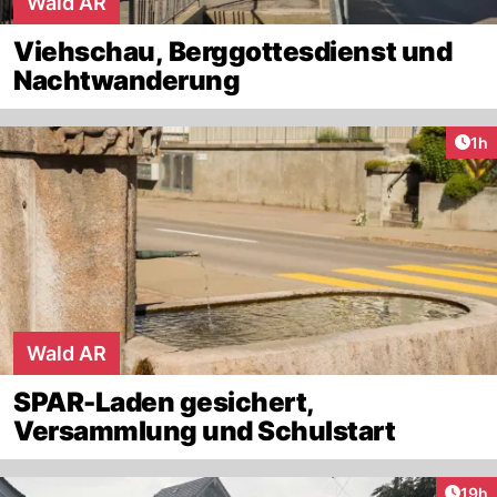
Wald AR
Viehschau, Berggottesdienst und
Nachtwanderung
Art
1h
Wald AR
SPAR-Laden gesichert,
Versammlung und Schulstart
Artik
19h