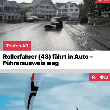
Teufen AR
Rollerfahrer (48) fährt in Auto –
Führerausweis weg
Arti
2
2d
Interaktion