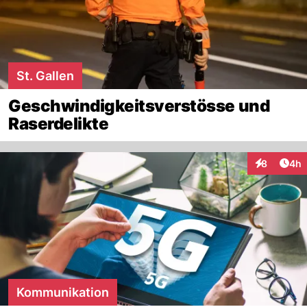
St. Gallen
Geschwindigkeitsverstösse und
Raserdelikte
Arti
8
4h
Interaktion
Kommunikation