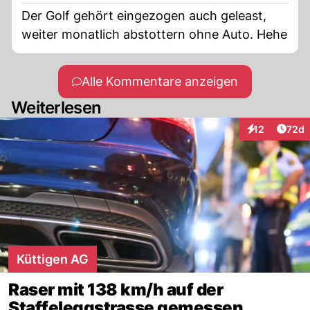
Der Golf gehört eingezogen auch geleast,
weiter monatlich abstottern ohne Auto. Hehe
Alle Kommentare anzeigen
Weiterlesen
Artik
12
72d
Interaktionen
Küttigen AG
Raser mit 138 km/h auf der
Staffeleggstrasse gemessen