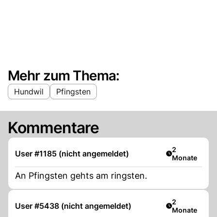
Mehr zum Thema:
Hundwil
Pfingsten
Kommentare
Artikel veröff
2
User #1185 (nicht angemeldet)
Monate
An Pfingsten gehts am ringsten.
Artikel veröff
2
User #5438 (nicht angemeldet)
Monate