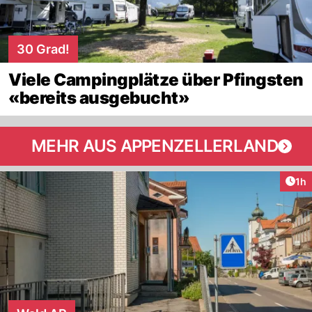
30 Grad!
Viele Campingplätze über Pfingsten
«bereits ausgebucht»
MEHR AUS APPENZELLERLAND
Art
1h