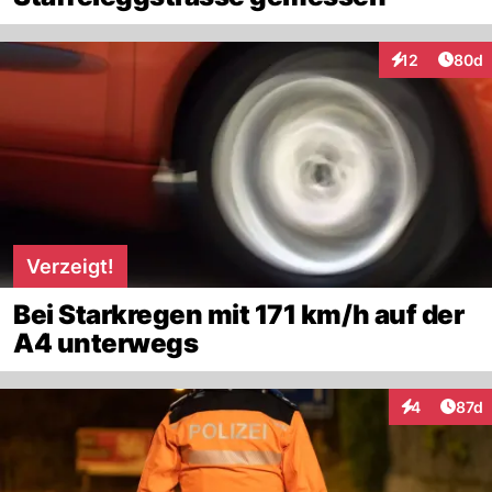
Artik
12
80d
Interaktionen
Verzeigt!
Bei Starkregen mit 171 km/h auf der
A4 unterwegs
Artik
4
87d
Interaktione