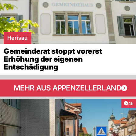
Herisau
Gemeinderat stoppt vorerst
Erhöhung der eigenen
Entschädigung
MEHR AUS APPENZELLERLAND
Arti
4h