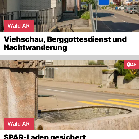
Wald AR
Viehschau, Berggottesdienst und
Nachtwanderung
Arti
4h
Wald AR
SPAR-Laden gesichert,