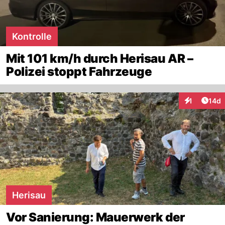
Kontrolle
Mit 101 km/h durch Herisau AR –
Polizei stoppt Fahrzeuge
Artik
1
14d
Interaktione
Herisau
Vor Sanierung: Mauerwerk der