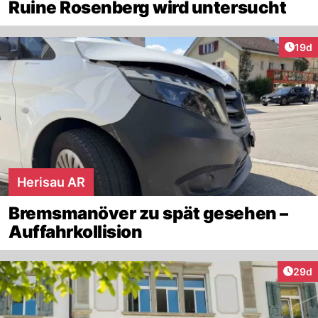
Ruine Rosenberg wird untersucht
Artik
19d
Herisau AR
Bremsmanöver zu spät gesehen –
Auffahrkollision
Artik
29d