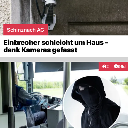
Schinznach AG
Einbrecher schleicht um Haus –
dank Kameras gefasst
Artik
12
96d
Interaktionen