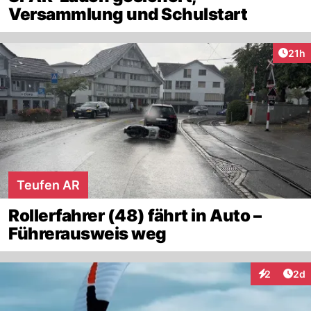
Versammlung und Schulstart
Artik
21h
Teufen AR
Rollerfahrer (48) fährt in Auto –
Führerausweis weg
Arti
2
2d
Interaktion