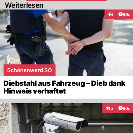
Weiterlesen
Artik
4
96d
Interaktionen
Schönenwerd SO
Diebstahl aus Fahrzeug – Dieb dank
Hinweis verhaftet
Artik
15
96d
Interaktionen