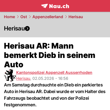
frontpage.
NAU.ch
Home
Ost
Appenzellerland
Herisau
Herisau
Herisau AR: Mann
bemerkt Dieb in seinem
Auto
Kantonspolizei Appenzell Ausserrhoden
Herisau
,
02.05.2026 - 16:56
Am Samstag durchsuchte ein Dieb ein parkiertes
Auto in Herisau AR. Dabei wurde er vom Halter des
Fahrzeugs beobachtet und von der Polizei
festgenommen.