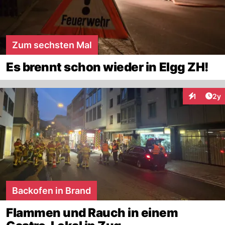
Zum sechsten Mal
Es brennt schon wieder in Elgg ZH!
Arti
1
2y
Interaktion
Backofen in Brand
Flammen und Rauch in einem