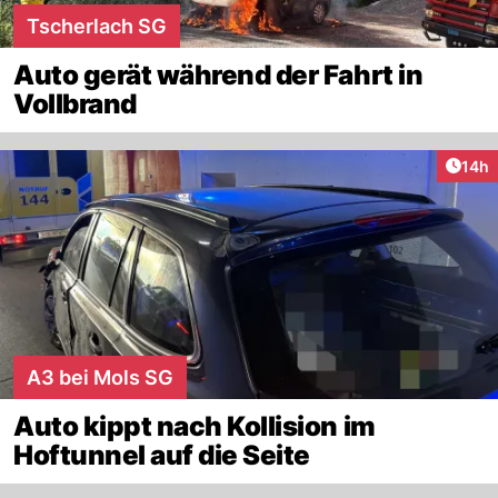
Tscherlach SG
Auto gerät während der Fahrt in
Vollbrand
Artik
14h
A3 bei Mols SG
Auto kippt nach Kollision im
Hoftunnel auf die Seite