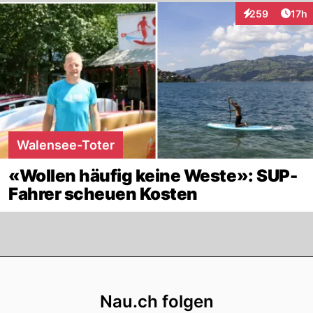
Artik
259
17h
Interaktionen
Walensee-Toter
«Wollen häufig keine Weste»: SUP-
Fahrer scheuen Kosten
Footer
Nau.ch folgen