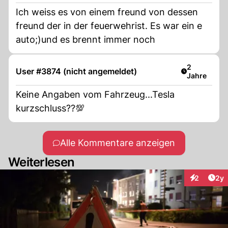
Ich weiss es von einem freund von dessen
freund der in der feuerwehrist. Es war ein e
auto;)und es brennt immer noch
Artikel verö
2
User #3874 (nicht angemeldet)
Jahre
Keine Angaben vom Fahrzeug...Tesla
kurzschluss??💯
Alle Kommentare anzeigen
Weiterlesen
Arti
2
2y
Interaktion