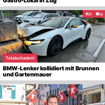
Gastro-Lokal in Zug
Arti
25
2y
Interaktionen
Totalschaden!
BMW-Lenker kollidiert mit Brunnen
und Gartenmauer