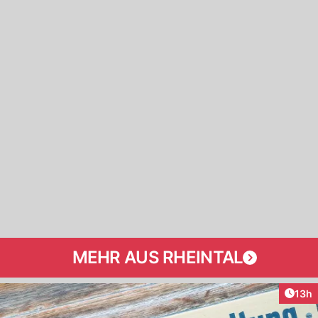
MEHR AUS RHEINTAL
Artik
13h