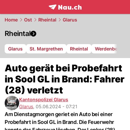
frontpage.
NAU.ch
Home
Ost
Rheintal
Glarus
Rheintal
Glarus
St. Margrethen
Rheintal
Werdenberg
Auto gerät bei Probefahrt
in Sool GL in Brand: Fahrer
(28) verletzt
Kantonspolizei Glarus
Glarus
,
05.06.2024 - 07:21
Am Dienstagmorgen geriet ein Auto bei einer
Probefahrt in Sool GL in Brand. Die Feuerwehr
konnte das Fahrzeug löschen. Der Lenker (28)