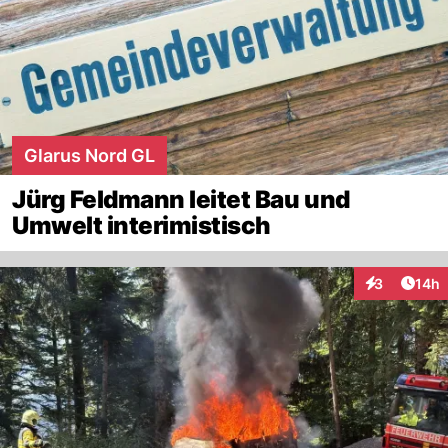
Glarus Nord GL
Jürg Feldmann leitet Bau und
Umwelt interimistisch
Artik
3
14h
Interaktione