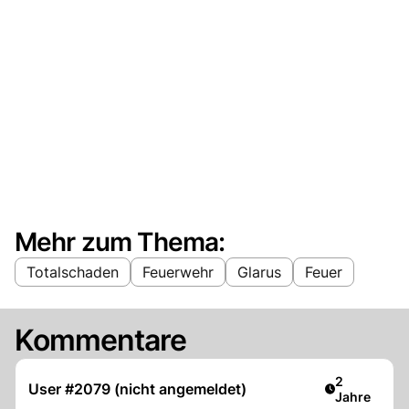
Mehr zum Thema:
Totalschaden
Feuerwehr
Glarus
Feuer
Kommentare
Artikel verö
2
User #2079 (nicht angemeldet)
Jahre