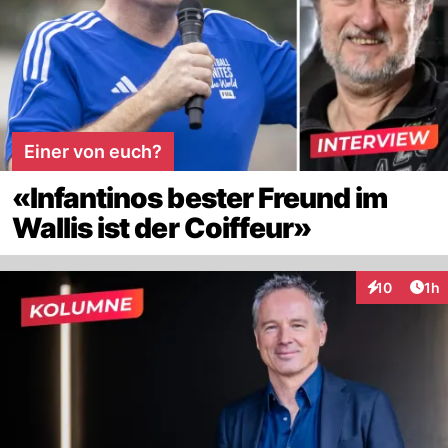
Einer von euch?
«Infantinos bester Freund im
Wallis ist der Coiffeur»
Art
10
1h
Interaktione