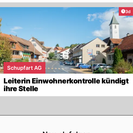
Arti
3d
Schupfart AG
Leiterin Einwohnerkontrolle kündigt
ihre Stelle
Footer