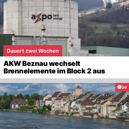
Dauert zwei Wochen
AKW Beznau wechselt
Brennelemente im Block 2 aus
Arti
3d