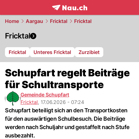
frontpage.
NAU.ch
Home
Aargau
Fricktal
Fricktal
Fricktal
Fricktal
Unteres Fricktal
Zurzibiet
Schupfart regelt Beiträge
für Schultransporte
Gemeinde Schupfart
Fricktal
,
17.06.2026 - 07:24
Schupfart beteiligt sich an den Transportkosten
für den auswärtigen Schulbesuch. Die Beiträge
werden nach Schuljahr und gestaffelt nach Stufe
ausbezahlt.