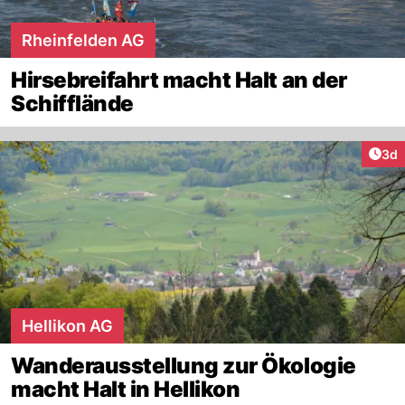
Rheinfelden AG
Hirsebreifahrt macht Halt an der
Schifflände
Arti
3d
Hellikon AG
Wanderausstellung zur Ökologie
macht Halt in Hellikon