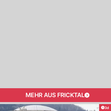
MEHR AUS FRICKTAL
Arti
3d