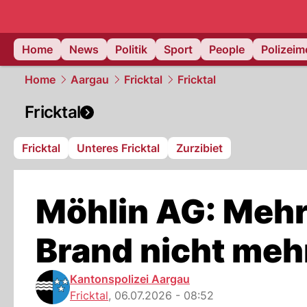
Home
News
Politik
Sport
People
Polizei
Home
Aargau
Fricktal
Fricktal
Fricktal
Fricktal
Unteres Fricktal
Zurzibiet
Möhlin AG: Mehr
Brand nicht me
Kantonspolizei Aargau
Fricktal
,
06.07.2026 - 08:52