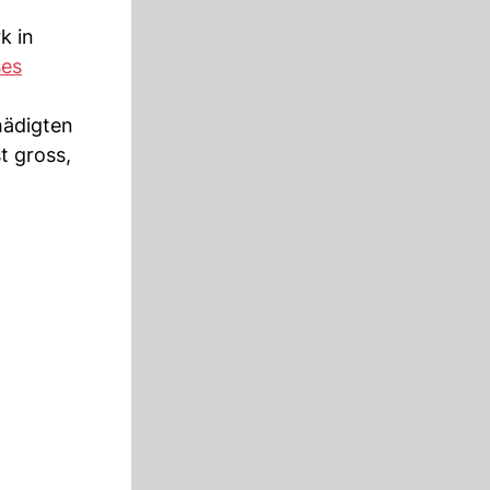
k in
es
hädigten
t gross,