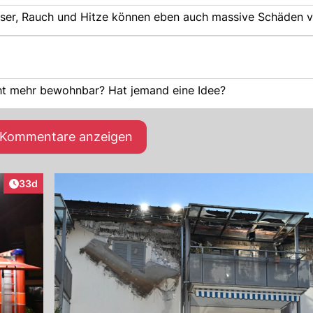
Zu Ihrer Frage: die Antwort steht im Bericht; Löschwasser, Rauch und Hitze können 
ht mehr bewohnbar? Hat jemand eine Idee?
e Kommentare anzeigen
Artikel veröffentlicht:
33d