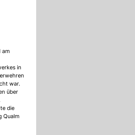
d am
erkes in
uerwehren
cht war.
en über
.
te die
ng Qualm