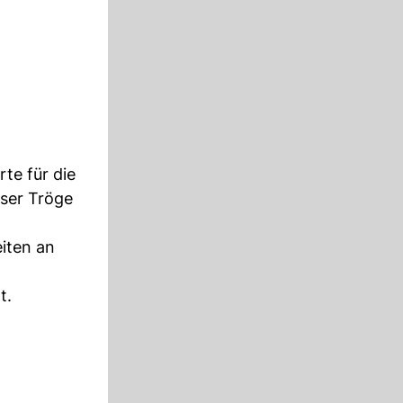
rte für die
eser Tröge
eiten an
t.