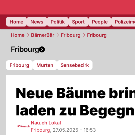
Home
News
Politik
Sport
People
Polizei
Home
BärnerBär
Fribourg
Fribourg
Fribourg
Fribourg
Murten
Sensebezirk
Neue Bäume brin
laden zu Begegn
Nau.ch Lokal
Fribourg
,
27.05.2025 - 16:53