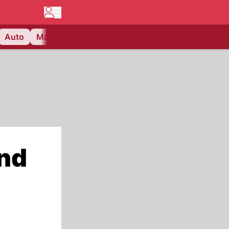
Auto
Matchcenter
Videos
Nau Plus
Lifestyle
und