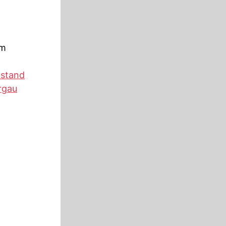
em
tstand
rgau