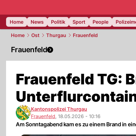
Home
News
Politik
Sport
People
Polizei
Home
Ost
Thurgau
Frauenfeld
Frauenfeld
Frauenfeld TG: B
Unterflurcontai
Kantonspolizei Thurgau
Frauenfeld
,
18.05.2026 - 10:16
Am Sonntagabend kam es zu einem Brand in eine