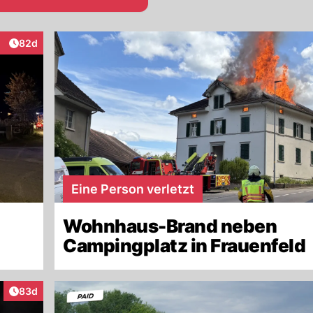
Artikel veröffentlicht:
82d
eraktionen
Eine Person verletzt
Wohnhaus-Brand neben
Campingplatz in Frauenfeld
Artikel veröffentlicht:
83d