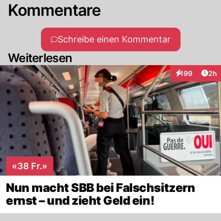
Kommentare
Schreibe einen Kommentar
Weiterlesen
Arti
199
2h
Interaktionen
«38 Fr.»
Nun macht SBB bei Falschsitzern
ernst – und zieht Geld ein!