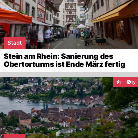
Stadt
Stein am Rhein: Sanierung des
Obertorturms ist Ende März fertig
Art
1
1y
Interaktion