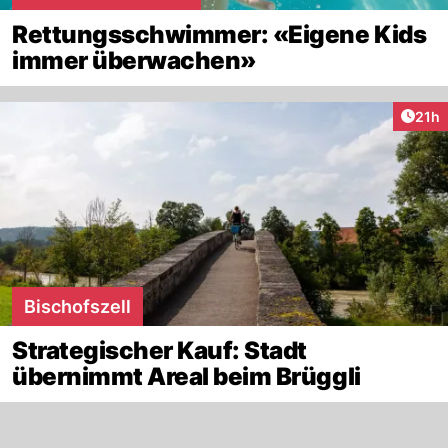
Rettungsschwimmer: «Eigene Kids
immer überwachen»
Artik
21h
Bischofszell
Strategischer Kauf: Stadt
übernimmt Areal beim Brüggli