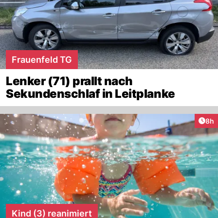
Frauenfeld TG
Lenker (71) prallt nach
Sekundenschlaf in Leitplanke
Arti
8h
Kind (3) reanimiert