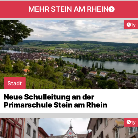
MEHR STEIN AM RHEIN
Art
1y
Stadt
Neue Schulleitung an der
Primarschule Stein am Rhein
Art
1y