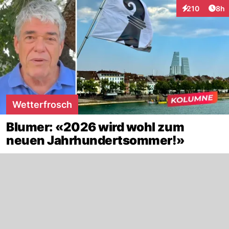
Arti
210
8h
Interaktionen
Wetterfrosch
Blumer: «2026 wird wohl zum
neuen Jahrhundertsommer!»