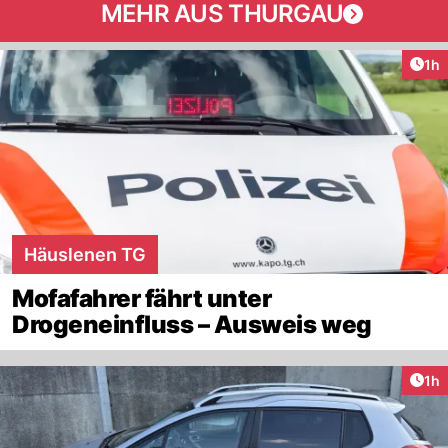
MEHR AUS THURGAU
Art
1h
Häuslenen TG
Mofafahrer fährt unter
Drogeneinfluss – Ausweis weg
Art
1h