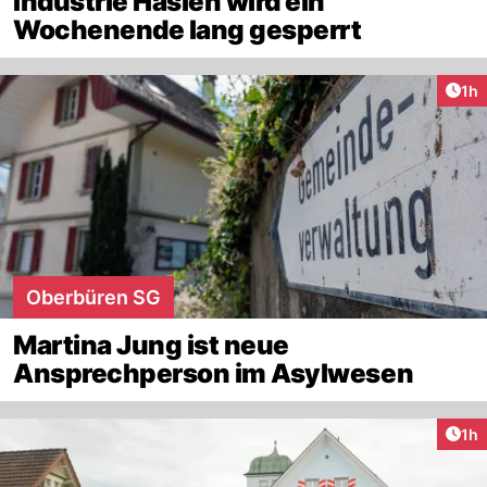
Industrie Haslen wird ein
Wochenende lang gesperrt
Art
1h
Oberbüren SG
Martina Jung ist neue
Ansprechperson im Asylwesen
Art
1h