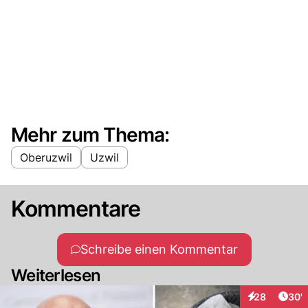
Mehr zum Thema:
Oberuzwil
Uzwil
Kommentare
Schreibe einen Kommentar
Weiterlesen
Arti
28
30'
Interaktionen