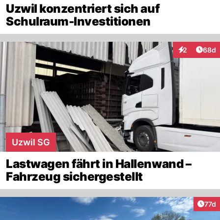
Uzwil konzentriert sich auf
Schulraum-Investitionen
Artik
2
68d
Interaktionen
Uzwil SG
Lastwagen fährt in Hallenwand –
Fahrzeug sichergestellt
Artik
77d