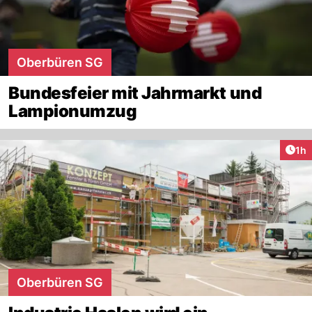
Oberbüren SG
Bundesfeier mit Jahrmarkt und
Lampionumzug
Art
1h
Oberbüren SG