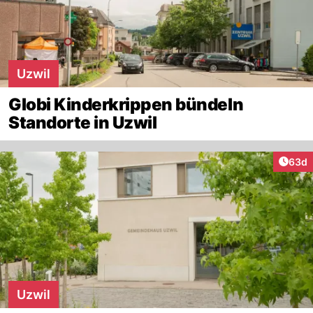
Uzwil
Globi Kinderkrippen bündeln
Standorte in Uzwil
Artik
63d
Uzwil