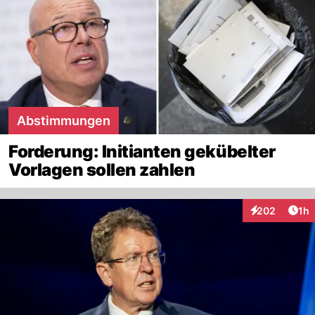
Abstimmungen
Forderung: Initianten gekübelter
Vorlagen sollen zahlen
Art
202
1h
Interaktionen