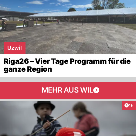
Uzwil
Riga26 – Vier Tage Programm für die
ganze Region
MEHR AUS WIL
Art
1h