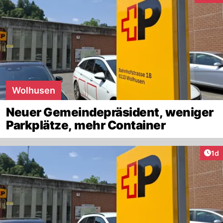
Wolhusen
Neuer Gemeindepräsident, weniger
Parkplätze, mehr Container
Art
1d