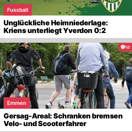
Fussball
Unglückliche Heimniederlage:
Kriens unterliegt Yverdon 0:2
Art
1d
Emmen
Gersag-Areal: Schranken bremsen
Velo- und Scooterfahrer