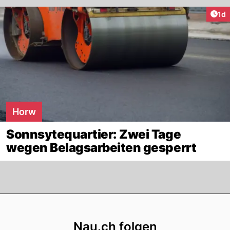
Art
1d
Horw
Sonnsytequartier: Zwei Tage
wegen Belagsarbeiten gesperrt
Footer
Nau.ch folgen