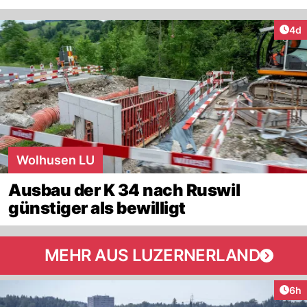
Arti
4d
Wolhusen LU
Ausbau der K 34 nach Ruswil
günstiger als bewilligt
MEHR AUS LUZERNERLAND
Arti
6h