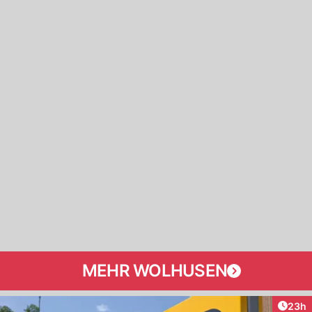
MEHR WOLHUSEN
Artik
23h