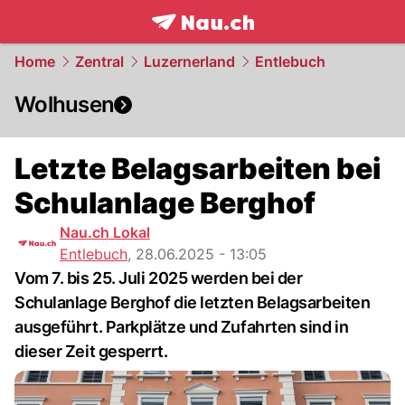
frontpage.
NAU.ch
Home
Zentral
Luzernerland
Entlebuch
Wolhusen
Letzte Belagsarbeiten bei
Schulanlage Berghof
Nau.ch Lokal
Entlebuch
,
28.06.2025 - 13:05
Vom 7. bis 25. Juli 2025 werden bei der
Schulanlage Berghof die letzten Belagsarbeiten
ausgeführt. Parkplätze und Zufahrten sind in
dieser Zeit gesperrt.