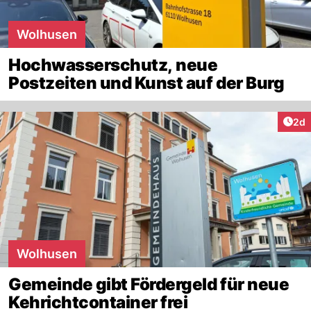
Wolhusen
Hochwasserschutz, neue
Postzeiten und Kunst auf der Burg
Arti
2d
Wolhusen
Gemeinde gibt Fördergeld für neue
Kehrichtcontainer frei