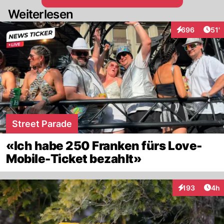
Weiterlesen
Arti
696
51'
Interaktionen
Street Parade
«Ich habe 250 Franken fürs Love-
Mobile-Ticket bezahlt»
Arti
193
4h
Interaktionen