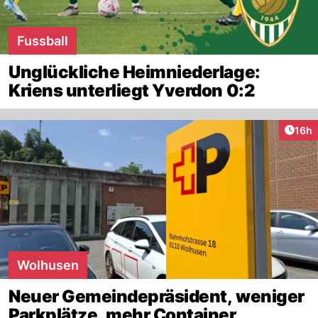
Fussball
Unglückliche Heimniederlage:
Kriens unterliegt Yverdon 0:2
Artik
16h
Wolhusen
Neuer Gemeindepräsident, weniger
Parkplätze, mehr Container