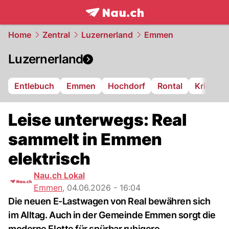
frontpage.
NAU.ch
Home
Zentral
Luzernerland
Emmen
Luzernerland
Entlebuch
Emmen
Hochdorf
Rontal
Kriens
Leise unterwegs: Real
sammelt in Emmen
elektrisch
Nau.ch Lokal
Emmen
,
04.06.2026 - 16:04
Die neuen E-Lastwagen von Real bewähren sich
im Alltag. Auch in der Gemeinde Emmen sorgt die
moderne Flotte für spürbar ruhigere