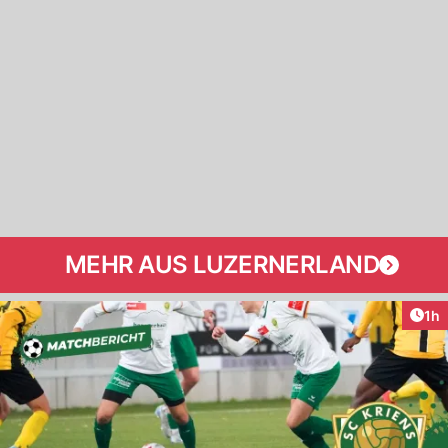
MEHR AUS LUZERNERLAND
Art
1h