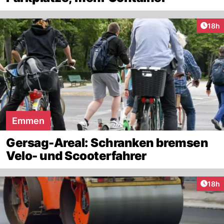
Artik
18h
Emmen
Gersag-Areal: Schranken bremsen
Velo- und Scooterfahrer
Artik
18h