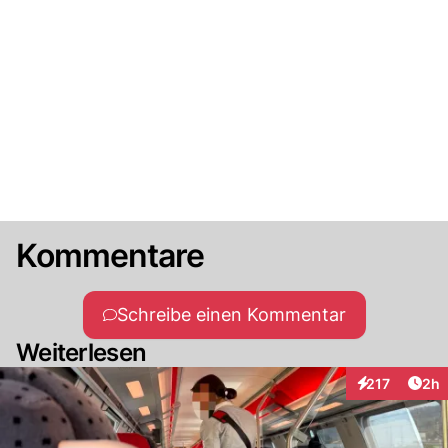
Kommentare
Schreibe einen Kommentar
Weiterlesen
Arti
217
2h
Interaktionen