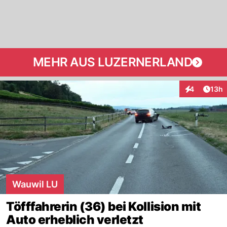
MEHR AUS LUZERNERLAND
Artik
4
13h
Interaktione
Wauwil LU
Töfffahrerin (36) bei Kollision mit
Auto erheblich verletzt