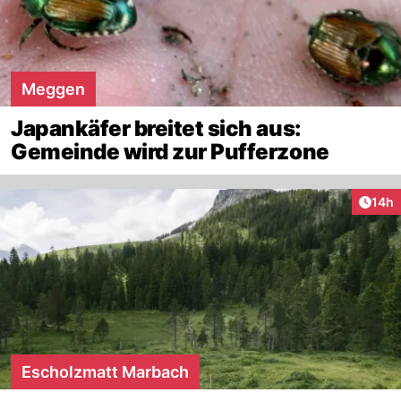
Meggen
Japankäfer breitet sich aus:
Gemeinde wird zur Pufferzone
Artik
14h
Escholzmatt Marbach