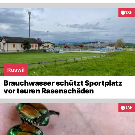
Artik
13h
Ruswil
Brauchwasser schützt Sportplatz
vor teuren Rasenschäden
Artik
13h