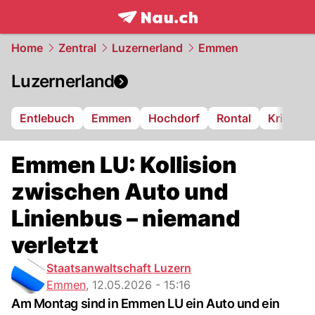
frontpage.
NAU.ch
Home
Zentral
Luzernerland
Emmen
Luzernerland
Entlebuch
Emmen
Hochdorf
Rontal
Kriens
Emmen LU: Kollision
zwischen Auto und
Linienbus – niemand
verletzt
Staatsanwaltschaft Luzern
Emmen
,
12.05.2026 - 15:16
Am Montag sind in Emmen LU ein Auto und ein