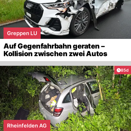
Greppen LU
Auf Gegenfahrbahn geraten –
Kollision zwischen zwei Autos
Artik
85d
Rheinfelden AG