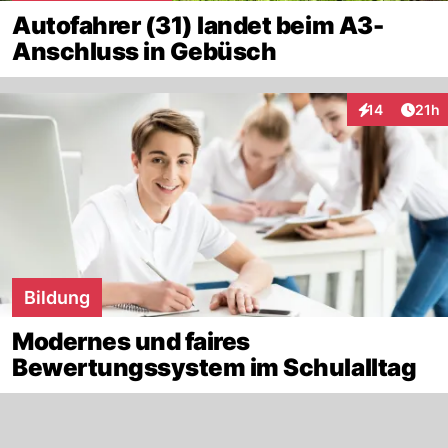
Autofahrer (31) landet beim A3-
Anschluss in Gebüsch
Artik
14
21h
Interaktionen
Bildung
Modernes und faires
Bewertungssystem im Schulalltag