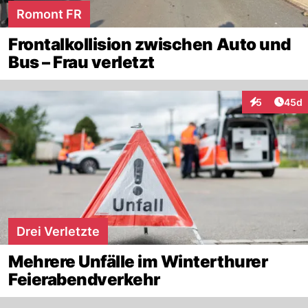
Romont FR
Frontalkollision zwischen Auto und
Bus – Frau verletzt
Artik
5
45d
Interaktionen
Drei Verletzte
Mehrere Unfälle im Winterthurer
Feierabendverkehr