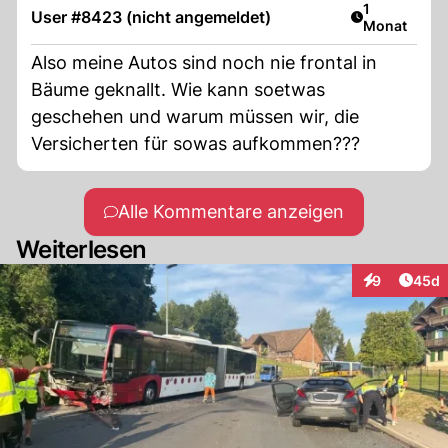
Artikel veröf
1
User #8423 (nicht angemeldet)
Monat
Also meine Autos sind noch nie frontal in
Bäume geknallt. Wie kann soetwas
geschehen und warum müssen wir, die
Versicherten für sowas aufkommen???
Alle Kommentare anzeigen
Weiterlesen
Artik
9
45d
Interaktionen