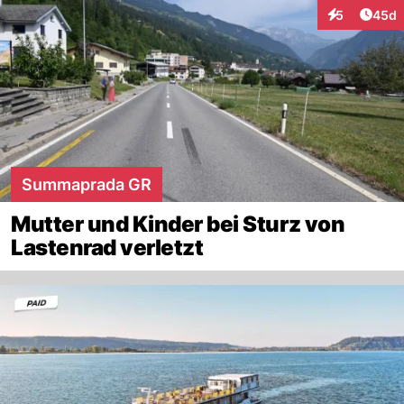
Artik
5
45d
Interaktionen
Summaprada GR
Mutter und Kinder bei Sturz von
Lastenrad verletzt