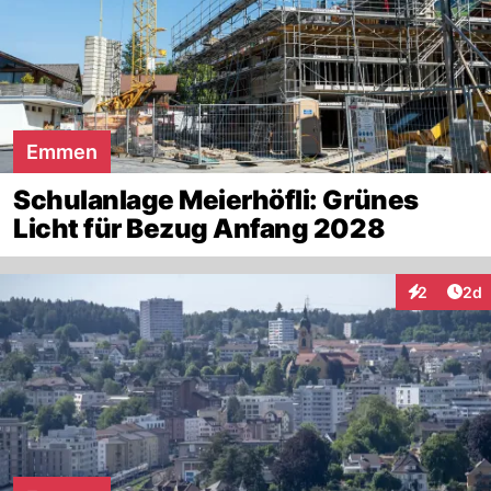
Emmen
Schulanlage Meierhöfli: Grünes
Licht für Bezug Anfang 2028
Arti
2
2d
Interaktion