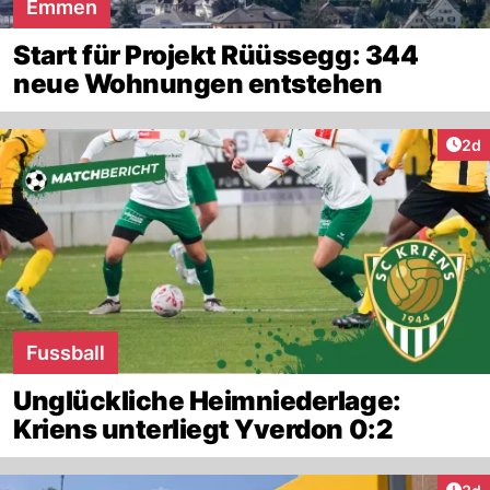
Emmen
Start für Projekt Rüüssegg: 344
neue Wohnungen entstehen
Arti
2d
Fussball
Unglückliche Heimniederlage:
Kriens unterliegt Yverdon 0:2
Arti