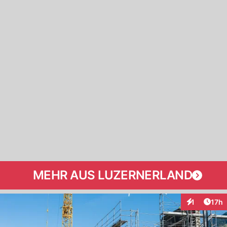
MEHR AUS LUZERNERLAND
Artik
1
17h
Interaktione