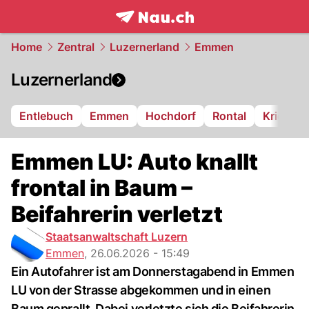
frontpage.
NAU.ch
Home
Zentral
Luzernerland
Emmen
Luzernerland
Entlebuch
Emmen
Hochdorf
Rontal
Kriens
Emmen LU: Auto knallt
frontal in Baum –
Beifahrerin verletzt
Staatsanwaltschaft Luzern
Emmen
,
26.06.2026 - 15:49
Ein Autofahrer ist am Donnerstagabend in Emmen
LU von der Strasse abgekommen und in einen
Baum geprallt. Dabei verletzte sich die Beifahrerin.