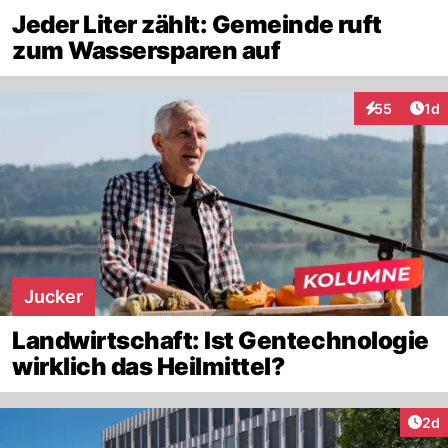
Jeder Liter zählt: Gemeinde ruft
zum Wassersparen auf
Art
55
1d
Interaktione
Jucker
Landwirtschaft: Ist Gentechnologie
wirklich das Heilmittel?
Arti
2d