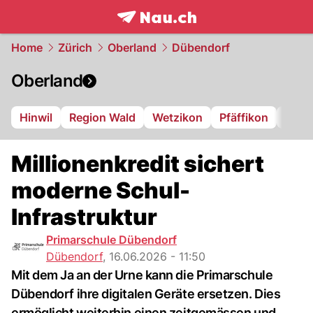
frontpage.
NAU.ch
Home
Zürich
Oberland
Dübendorf
Oberland
Hinwil
Region Wald
Wetzikon
Pfäffikon
Dübe
Millionenkredit sichert
moderne Schul-
Infrastruktur
Primarschule Dübendorf
Dübendorf
,
16.06.2026 - 11:50
Mit dem Ja an der Urne kann die Primarschule
Dübendorf ihre digitalen Geräte ersetzen. Dies
ermöglicht weiterhin einen zeitgemässen und