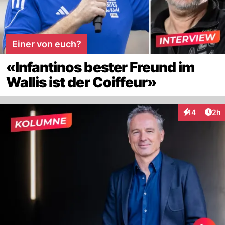
Einer von euch?
«Infantinos bester Freund im
Wallis ist der Coiffeur»
Arti
14
2h
Interaktione