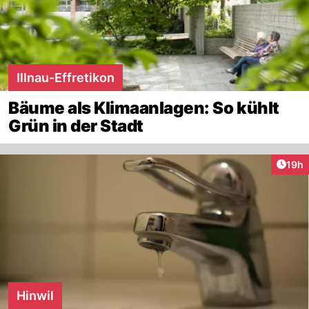
Illnau-Effretikon
Bäume als Klimaanlagen: So kühlt
Grün in der Stadt
Artik
19h
Hinwil