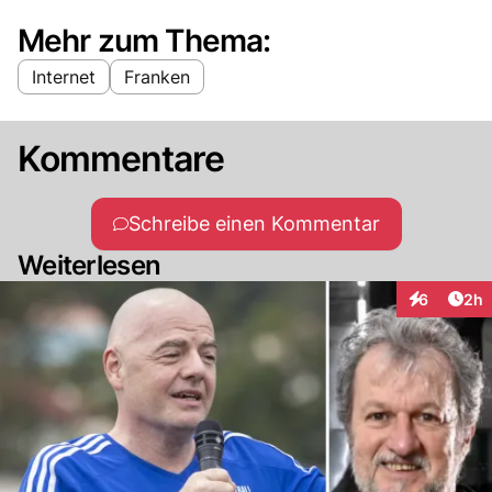
Mehr zum Thema:
Internet
Franken
Kommentare
Schreibe einen Kommentar
Weiterlesen
Arti
6
2h
Interaktion