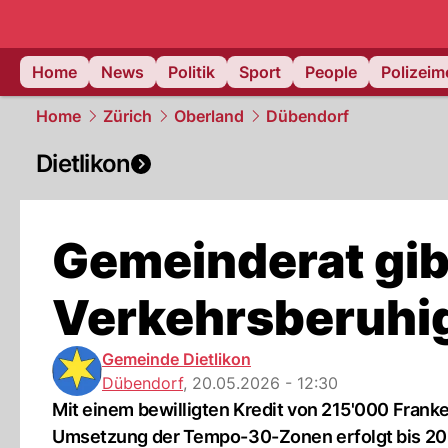
Home
News
Politik
Sport
People
Polizei
Home
Zürich
Oberland
Dübendorf
Dietlikon
Gemeinderat gib
Verkehrsberuhig
Gemeinde Dietlikon
Dübendorf
,
20.05.2026 - 12:30
Mit einem bewilligten Kredit von 215'000 Franken
Umsetzung der Tempo-30-Zonen erfolgt bis 20