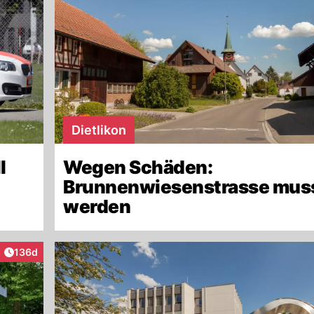
Dietlikon
l
Wegen Schäden:
Brunnenwiesenstrasse muss
werden
Artikel veröffentlicht:
136d