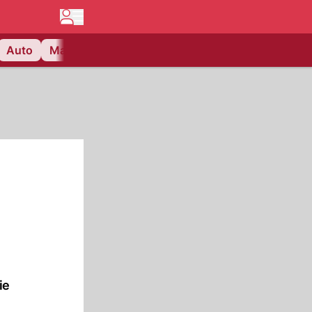
Auto
Matchcenter
Videos
Nau Plus
Lifestyle
ie