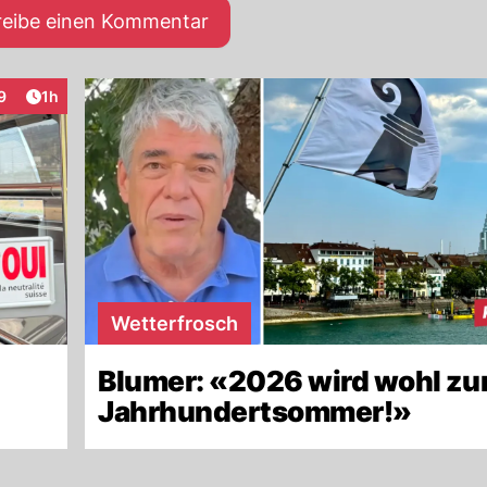
reibe einen Kommentar
Artikel veröffentlicht:
9
1h
raktionen
Wetterfrosch
Blumer: «2026 wird wohl z
Jahrhundertsommer!»