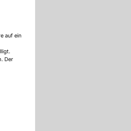
e auf ein
ligt.
. Der