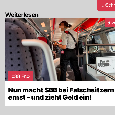
Sch
Weiterlesen
12
Inte
«38 Fr.»
Nun macht SBB bei Falschsitzern
ernst – und zieht Geld ein!