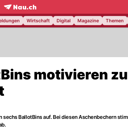
frontpage.
NAU.ch
meldungen
Wirtschaft
Digital
Magazine
Themen
tBins motivieren zu
t
kon sechs BallotBins auf. Bei diesen Aschenbechern st
ab.