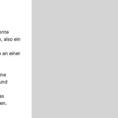
nnte
, also ein
 an einer
ine
 und
as
en.