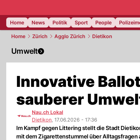
Home
News
Politik
Sport
People
Polizei
Home
Zürich
Agglo Zürich
Dietikon
Umwelt
Innovative Ballo
sauberer Umwel
Nau.ch Lokal
Dietikon
,
17.06.2026 - 17:36
Im Kampf gegen Littering stellt die Stadt Dieti
mit dem Zigarettenstummel über Alltagsfragen 