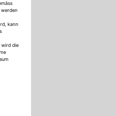
gemäss
r werden
ird, kann
s
 wird die
hme
Raum