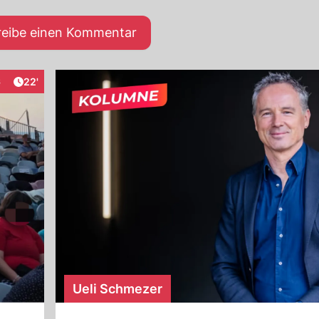
reibe einen Kommentar
Artikel veröffentlicht:
6
22'
eraktionen
Ueli Schmezer