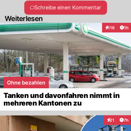
Schreibe einen Kommentar
Weiterlesen
Art
116
1h
Interaktionen
Ohne bezahlen
Tanken und davonfahren nimmt in
mehreren Kantonen zu
Arti
21
7h
Interaktione