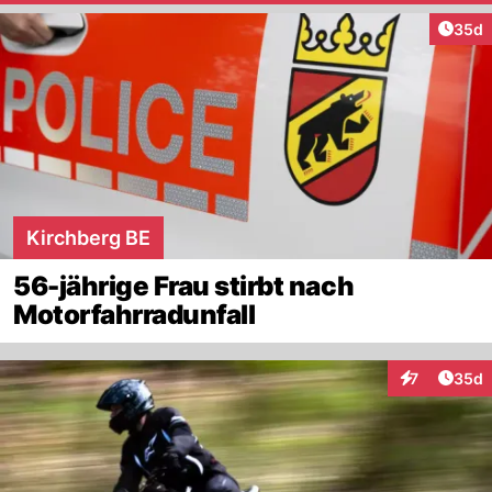
Artik
35d
Kirchberg BE
56-jährige Frau stirbt nach
Motorfahrradunfall
Artik
7
35d
Interaktionen