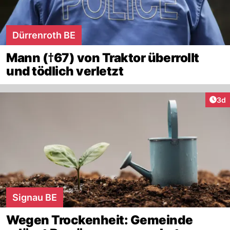
Dürrenroth BE
Mann (†67) von Traktor überrollt
und tödlich verletzt
Arti
3d
Signau BE
Wegen Trockenheit: Gemeinde