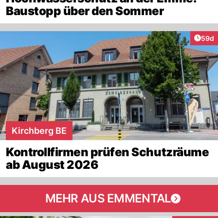
Baustopp über den Sommer
Artik
59d
Kirchberg BE
Kontrollfirmen prüfen Schutzräume
ab August 2026
MEHR AUS EMMENTAL