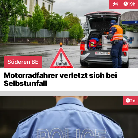
Artik
4
19h
Interaktione
Süderen BE
Motorradfahrer verletzt sich bei
Selbstunfall
Arti
2d