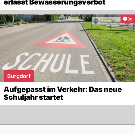
erlässt Bewässerungsverbot
Arti
3d
Burgdorf
Aufgepasst im Verkehr: Das neue
Schuljahr startet
Footer