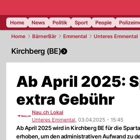
Home
News
Politik
Sport
People
Polizei
Home
BärnerBär
Emmental
Unteres Emmental
Kirchberg (BE)
Ab April 2025: 
extra Gebühr
Nau.ch Lokal
Unteres Emmental
,
03.04.2025 - 15:45
Ab April 2025 wird in Kirchberg BE für die Spa
erhoben, um den administrativen Aufwand zu d