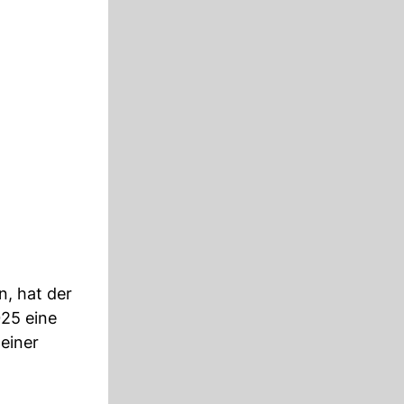
n, hat der
25 eine
 einer