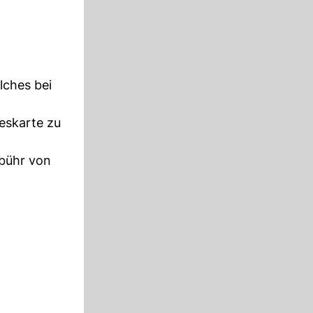
lches bei
eskarte zu
ebühr von