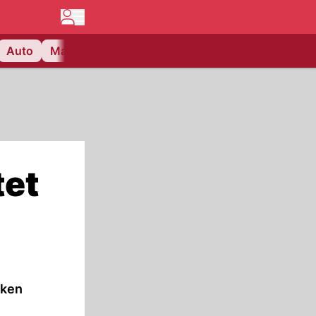
Auto
Matchcenter
Videos
Nau Plus
Lifestyle
tet
nken