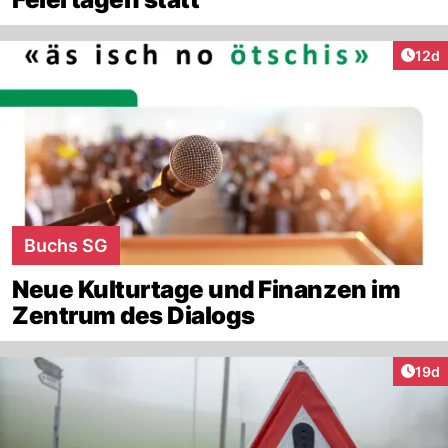
Artik
12d
Buchs SG
Neue Kulturtage und Finanzen im
Zentrum des Dialogs
Artik
19d