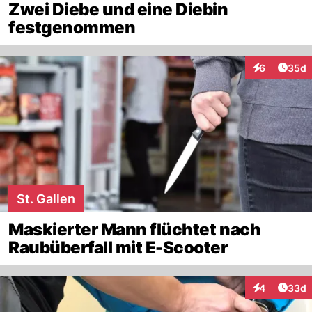
Zwei Diebe und eine Diebin
festgenommen
Artik
6
35d
Interaktionen
St. Gallen
Maskierter Mann flüchtet nach
Raubüberfall mit E-Scooter
Artik
4
33d
Interaktionen