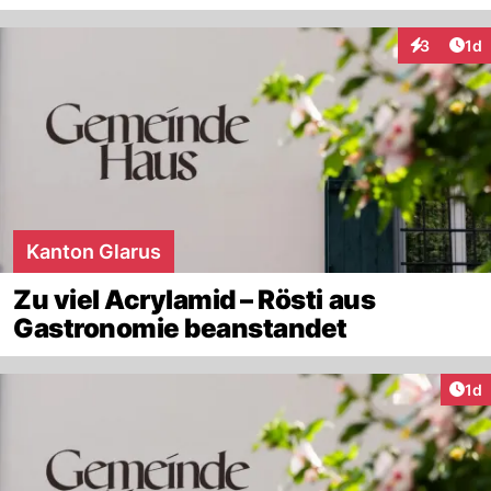
Art
3
1d
Interaktion
Kanton Glarus
Zu viel Acrylamid – Rösti aus
Gastronomie beanstandet
Art
1d