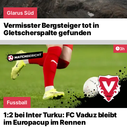
Glarus Süd
Vermisster Bergsteiger tot in
Gletscherspalte gefunden
Arti
3h
Fussball
1:2 bei Inter Turku: FC Vaduz bleibt
im Europacup im Rennen