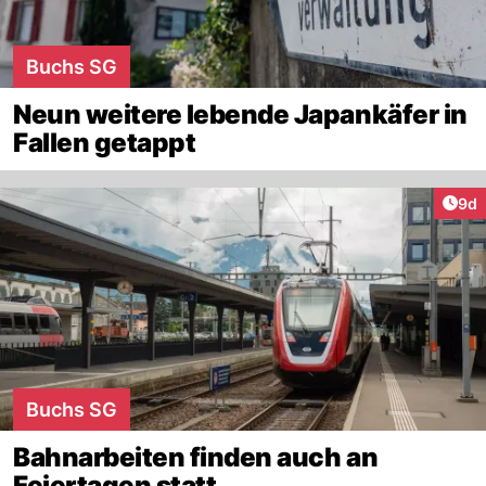
Buchs SG
Neun weitere lebende Japankäfer in
Fallen getappt
Arti
9d
Buchs SG
Bahnarbeiten finden auch an
Feiertagen statt