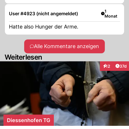
Artikel veröf
1
User #4923 (nicht angemeldet)
Monat
Hatte also Hunger der Arme.
Alle Kommentare anzeigen
Weiterlesen
Artik
12
37d
Interaktionen
Diessenhofen TG