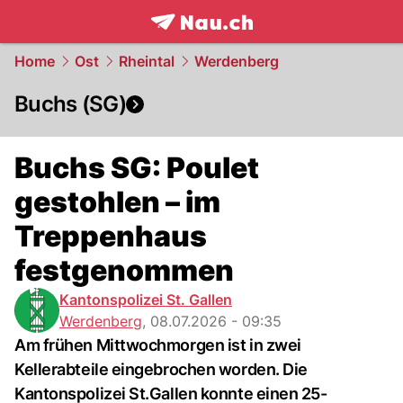
frontpage.
NAU.ch
Home
Ost
Rheintal
Werdenberg
Buchs (SG)
Buchs SG: Poulet
gestohlen – im
Treppenhaus
festgenommen
Kantonspolizei St. Gallen
Werdenberg
,
08.07.2026 - 09:35
Am frühen Mittwochmorgen ist in zwei
Kellerabteile eingebrochen worden. Die
Kantonspolizei St.Gallen konnte einen 25-