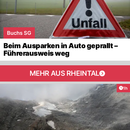
Buchs SG
Beim Ausparken in Auto geprallt –
Führerausweis weg
MEHR AUS RHEINTAL
Art
1h