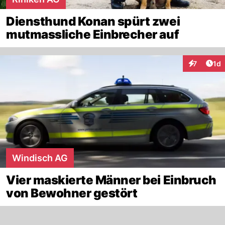
Diensthund Konan spürt zwei
mutmassliche Einbrecher auf
Art
7
1d
Interaktion
Windisch AG
Vier maskierte Männer bei Einbruch
von Bewohner gestört