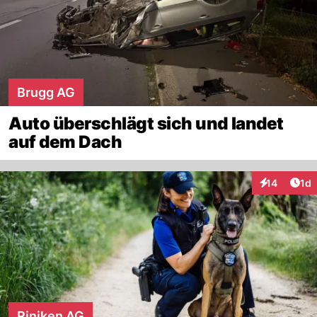
Brugg AG
Auto überschlägt sich und landet
auf dem Dach
Art
14
1d
Interaktione
Riniken AG