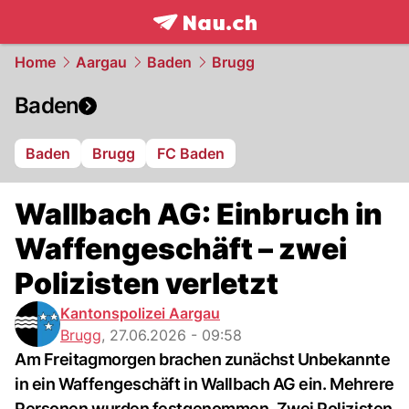
frontpage.
NAU.ch
Home
Aargau
Baden
Brugg
Baden
Baden
Brugg
FC Baden
Wallbach AG: Einbruch in
Waffengeschäft – zwei
Polizisten verletzt
Kantonspolizei Aargau
Brugg
,
27.06.2026 - 09:58
Am Freitagmorgen brachen zunächst Unbekannte
in ein Waffengeschäft in Wallbach AG ein. Mehrere
Personen wurden festgenommen. Zwei Polizisten