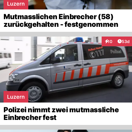
Luzern
Mutmasslichen Einbrecher (58)
zurückgehalten - festgenommen
Artik
10
53d
Interaktionen
Luzern
Polizei nimmt zwei mutmassliche
Einbrecher fest