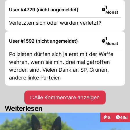
Artikel veröf
1
User #4729 (nicht angemeldet)
Monat
Verletzten sich oder wurden verletzt?
Artikel veröf
1
User #1592 (nicht angemeldet)
Monat
Polizisten dürfen sich ja erst mit der Waffe
wehren, wenn sie min. drei mal getroffen
worden sind. Vielen Dank an SP, Grünen,
andere linke Parteien
Alle Kommentare anzeigen
Weiterlesen
Artik
18
46d
Interaktionen