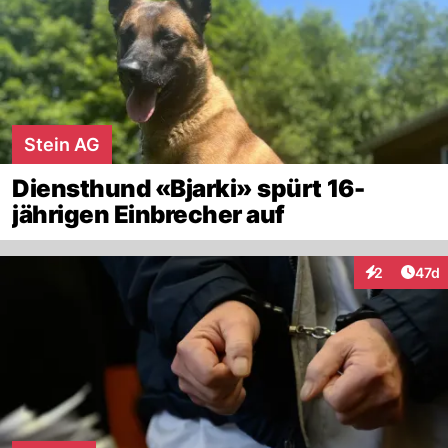
Stein AG
Diensthund «Bjarki» spürt 16-
jährigen Einbrecher auf
Artik
2
47d
Interaktione