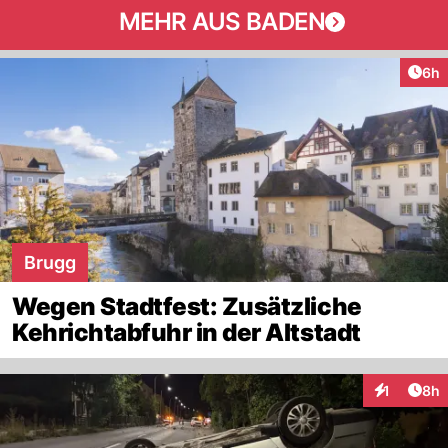
MEHR AUS BADEN
Arti
6h
Brugg
Wegen Stadtfest: Zusätzliche
Kehrichtabfuhr in der Altstadt
Arti
1
8h
Interaktion