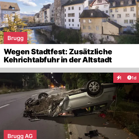
Brugg
Wegen Stadtfest: Zusätzliche
Kehrichtabfuhr in der Altstadt
Art
1
1d
Interaktion
Brugg AG