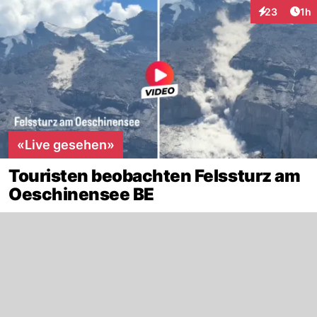
Art
23
1h
Interaktione
«Live gesehen»
Touristen beobachten Felssturz am
Oeschinensee BE