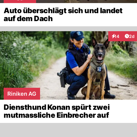
Auto überschlägt sich und landet
auf dem Dach
Arti
14
2d
Interaktione
Riniken AG
Diensthund Konan spürt zwei
mutmassliche Einbrecher auf