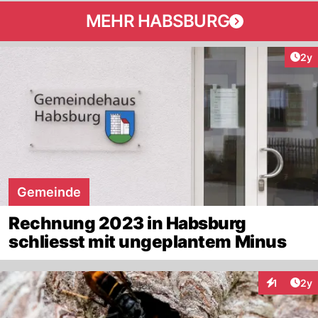
MEHR HABSBURG
Arti
2y
Gemeinde
Rechnung 2023 in Habsburg
schliesst mit ungeplantem Minus
Arti
1
2y
Interaktion