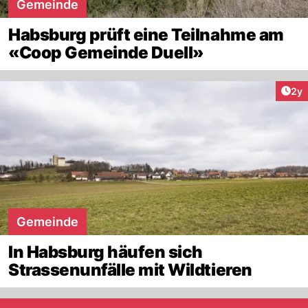
Gemeinde
Habsburg prüft eine Teilnahme am
«Coop Gemeinde Duell»
Arti
2y
Gemeinde
In Habsburg häufen sich
Strassenunfälle mit Wildtieren