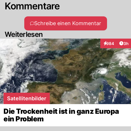
Kommentare
Schreibe einen Kommentar
Weiterlesen
Arti
984
3h
Interaktionen
Satellitenbilder
Die Trockenheit ist in ganz Europa
ein Problem