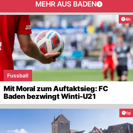
MEHR AUS BADEN
Arti
4h
Fussball
Mit Moral zum Auftaktsieg: FC
Baden bezwingt Winti-U21
Art
1d