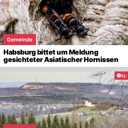
Gemeinde
Habsburg bittet um Meldung
gesichteter Asiatischer Hornissen
Arti
2y