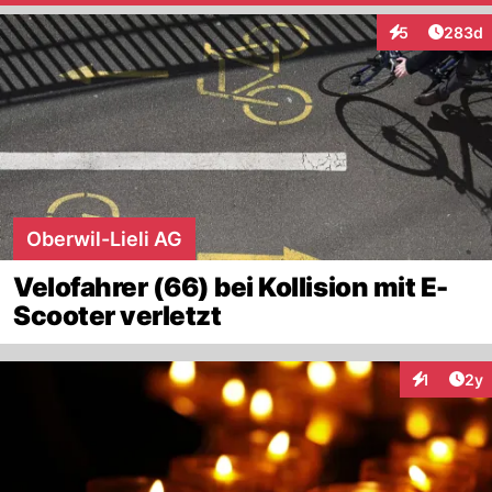
Artikel
5
283d
Interaktionen
Oberwil-Lieli AG
Velofahrer (66) bei Kollision mit E-
Scooter verletzt
Arti
1
2y
Interaktion