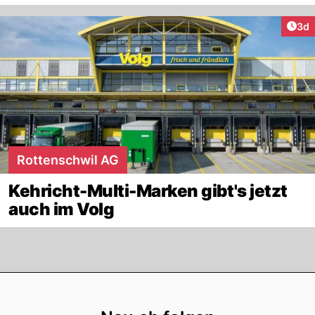
Arti
3d
Rottenschwil AG
Kehricht-Multi-Marken gibt's jetzt
auch im Volg
Footer