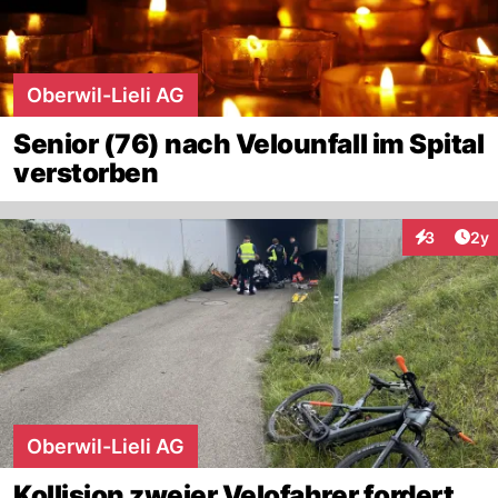
Oberwil-Lieli AG
Senior (76) nach Velounfall im Spital
verstorben
Arti
3
2y
Interaktion
Oberwil-Lieli AG
Kollision zweier Velofahrer fordert