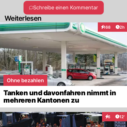
Schreibe einen Kommentar
Weiterlesen
Arti
168
2h
Interaktionen
Ohne bezahlen
Tanken und davonfahren nimmt in
mehreren Kantonen zu
Arti
6
12'
Interaktion