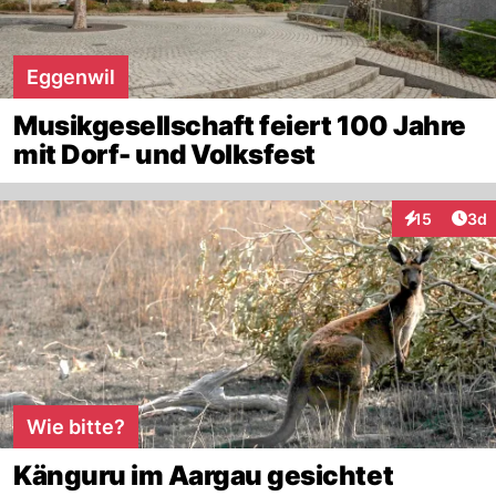
Eggenwil
Musikgesellschaft feiert 100 Jahre
mit Dorf- und Volksfest
Arti
15
3d
Interaktione
Wie bitte?
Känguru im Aargau gesichtet