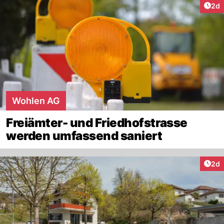
Arti
2d
Wohlen AG
Freiämter- und Friedhofstrasse
werden umfassend saniert
Arti
2d