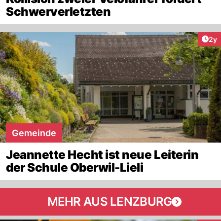
Schwerverletzten
Arti
2y
Gemeinde
Jeannette Hecht ist neue Leiterin
der Schule Oberwil-Lieli
MEHR AUS LENZBURG