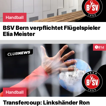
Handball
BSV Bern verpflichtet Flügelspieler
Elia Meister
Artik
81d
Handball
Transfercoup: Linkshänder Ron