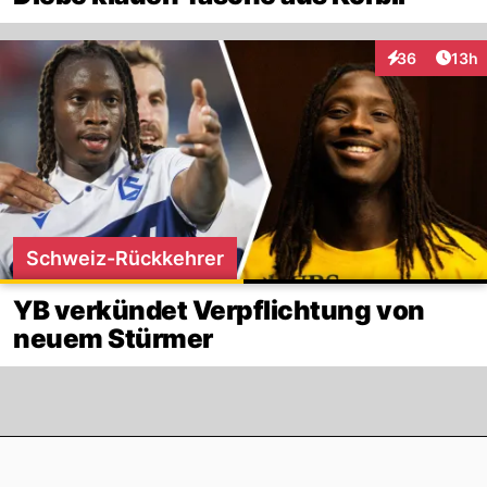
Artik
36
13h
Interaktionen
Schweiz-Rückkehrer
YB verkündet Verpflichtung von
neuem Stürmer
Footer