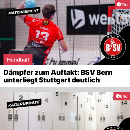
Artik
11d
Handball
Dämpfer zum Auftakt: BSV Bern
unterliegt Stuttgart deutlich
Artik
64d