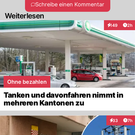
Schreibe einen Kommentar
Weiterlesen
Arti
149
2h
Interaktionen
Ohne bezahlen
Tanken und davonfahren nimmt in
mehreren Kantonen zu
Arti
33
7h
Interaktionen