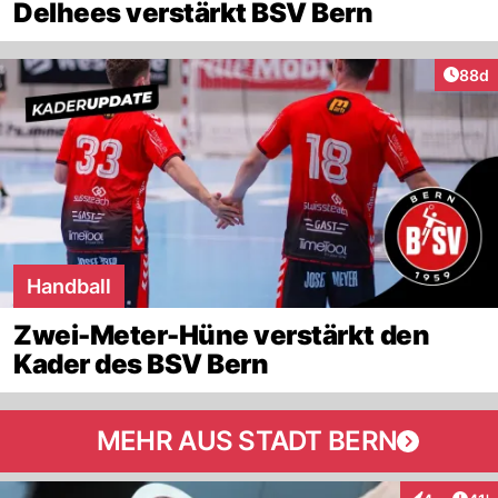
Delhees verstärkt BSV Bern
Artik
88d
Handball
Zwei-Meter-Hüne verstärkt den
Kader des BSV Bern
MEHR AUS STADT BERN