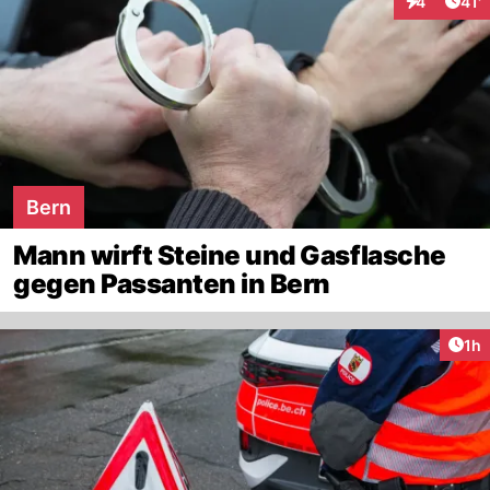
Arti
4
41'
Interaktion
Bern
Mann wirft Steine und Gasflasche
gegen Passanten in Bern
Art
1h