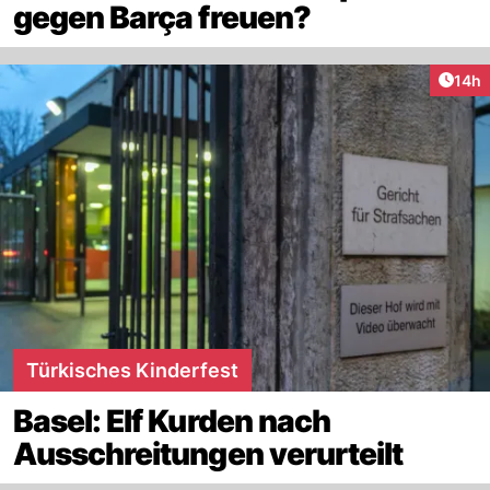
gegen Barça freuen?
Artik
14h
Türkisches Kinderfest
Basel: Elf Kurden nach
Ausschreitungen verurteilt