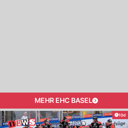
MEHR EHC BASEL
Artik
10d