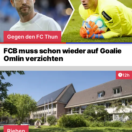
Gegen den FC Thun
FCB muss schon wieder auf Goalie
Omlin verzichten
Artik
12h
Riehen