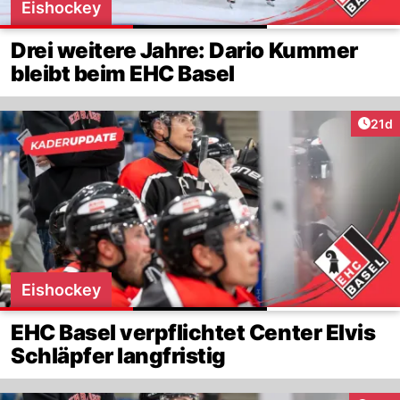
Eishockey
Drei weitere Jahre: Dario Kummer
bleibt beim EHC Basel
Artik
21d
Eishockey
EHC Basel verpflichtet Center Elvis
Schläpfer langfristig