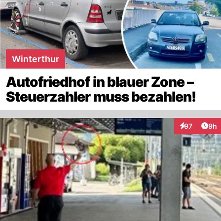
Winterthur
Autofriedhof in blauer Zone –
Steuerzahler muss bezahlen!
Arti
97
9h
Interaktionen