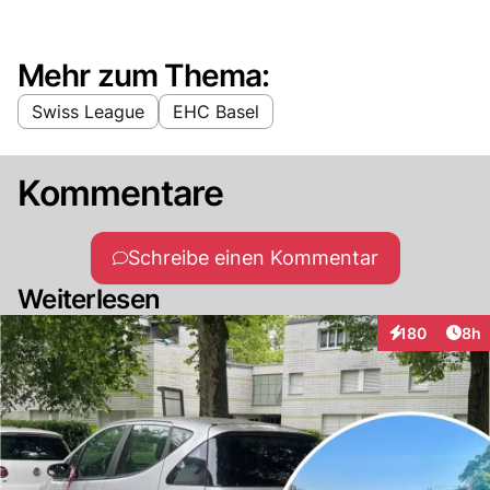
Mehr zum Thema:
Swiss League
EHC Basel
Kommentare
Schreibe einen Kommentar
Weiterlesen
Arti
180
8h
Interaktionen