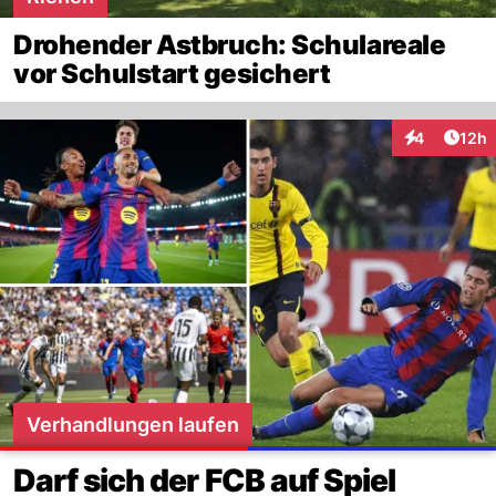
Drohender Astbruch: Schulareale
vor Schulstart gesichert
Artik
4
12h
Interaktione
Verhandlungen laufen
Darf sich der FCB auf Spiel