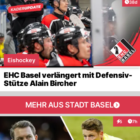
Artik
38d
Eishockey
EHC Basel verlängert mit Defensiv-
Stütze Alain Bircher
MEHR AUS STADT BASEL
Arti
5
7h
Interaktion