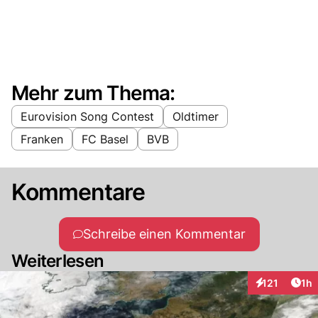
Mehr zum Thema:
Eurovision Song Contest
Oldtimer
Franken
FC Basel
BVB
Kommentare
Schreibe einen Kommentar
Weiterlesen
Art
121
1h
Interaktionen