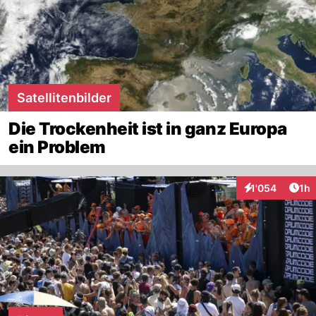
Satellitenbilder
Die Trockenheit ist in ganz Europa
ein Problem
Art
1'054
1h
Interaktionen