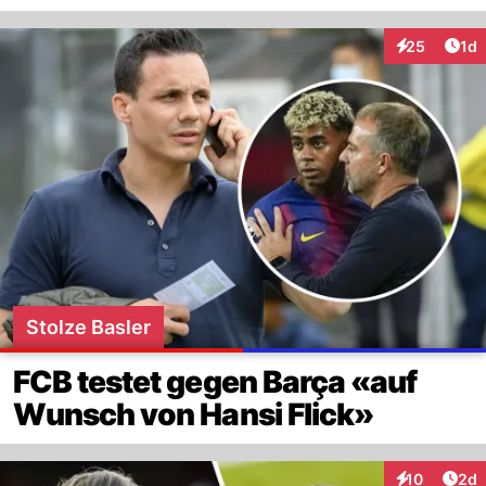
Art
25
1d
Interaktione
Stolze Basler
FCB testet gegen Barça «auf
Wunsch von Hansi Flick»
Arti
10
2d