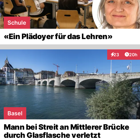
Schule
«Ein Plädoyer für das Lehren»
Artik
23
20h
Interaktionen
Basel
Mann bei Streit an Mittlerer Brücke
durch Glasflasche verletzt