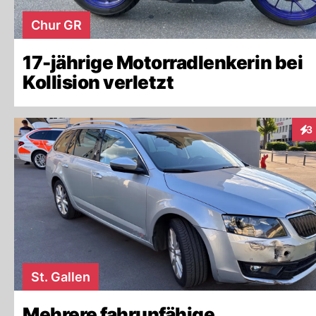
Chur GR
17-jährige Motorradlenkerin bei
Kollision verletzt
3
Int
St. Gallen
Mehrere fahrunfähige