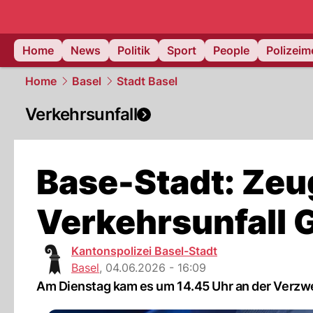
Home
News
Politik
Sport
People
Polizei
Home
Basel
Stadt Basel
Verkehrsunfall
Base-Stadt: Zeu
Verkehrsunfall 
Kantonspolizei Basel-Stadt
Basel
,
04.06.2026 - 16:09
Am Dienstag kam es um 14.45 Uhr an der Verzw