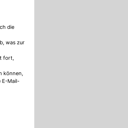
ch die
b, was zur
 fort,
n können,
 E-Mail-