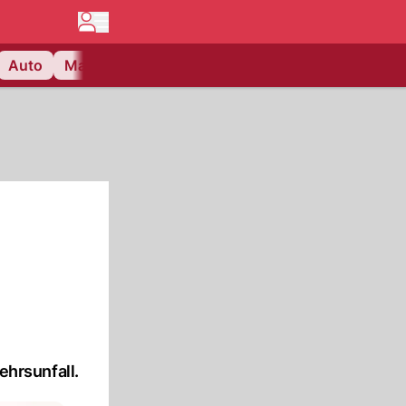
Auto
Matchcenter
Videos
Nau Plus
Lifestyle
hrsunfall.