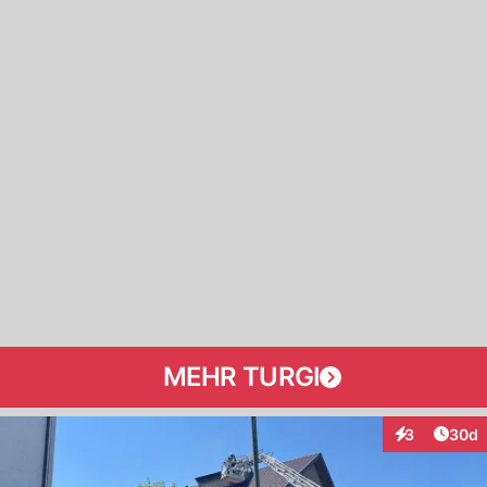
MEHR TURGI
Artik
3
30d
Interaktionen