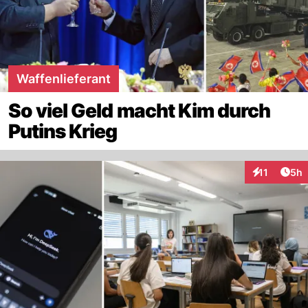
Waffenlieferant
So viel Geld macht Kim durch
Putins Krieg
Arti
11
5h
Interaktione