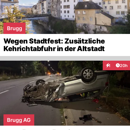
Brugg
Wegen Stadtfest: Zusätzliche
Kehrichtabfuhr in der Altstadt
Artik
1
20h
Interaktione
Brugg AG