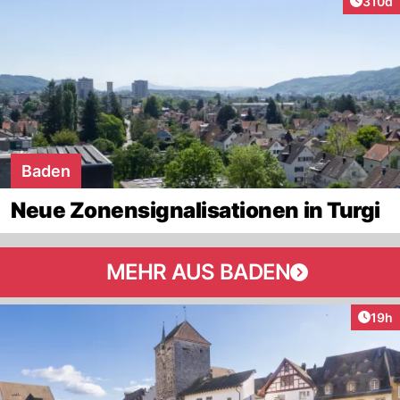
Artike
310d
Baden
Neue Zonensignalisationen in Turgi
MEHR AUS BADEN
Artik
19h