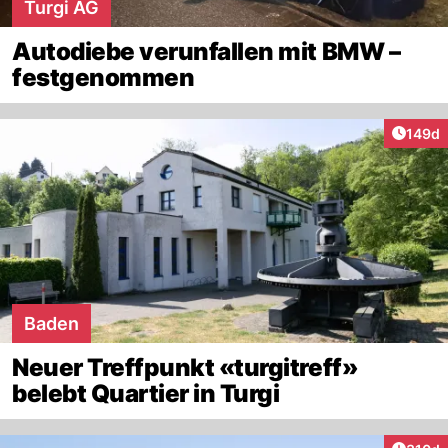
Turgi AG
Autodiebe verunfallen mit BMW –
festgenommen
Artike
149d
Baden
Neuer Treffpunkt «turgitreff»
belebt Quartier in Turgi