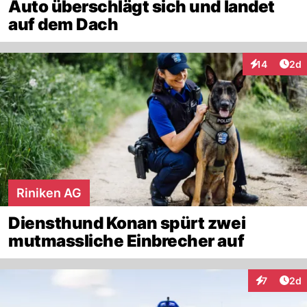
Auto überschlägt sich und landet
auf dem Dach
Arti
14
2d
Interaktione
Riniken AG
Diensthund Konan spürt zwei
mutmassliche Einbrecher auf
Arti
7
2d
Interaktion