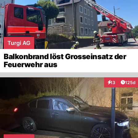
Turgi AG
Balkonbrand löst Grosseinsatz der
Feuerwehr aus
Artike
13
125d
Interaktionen