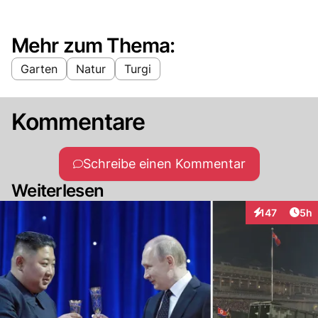
Mehr zum Thema:
Garten
Natur
Turgi
Kommentare
Schreibe einen Kommentar
Weiterlesen
Arti
147
5h
Interaktionen