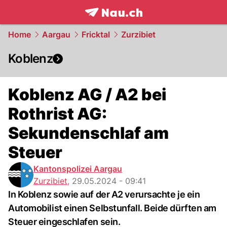
frontpage.
NAU.ch
Home
Aargau
Fricktal
Zurzibiet
Koblenz
Koblenz AG / A2 bei
Rothrist AG:
Sekundenschlaf am
Steuer
Kantonspolizei Aargau
Zurzibiet
,
29.05.2024 - 09:41
In Koblenz sowie auf der A2 verursachte je ein
Automobilist einen Selbstunfall. Beide dürften am
Steuer eingeschlafen sein.