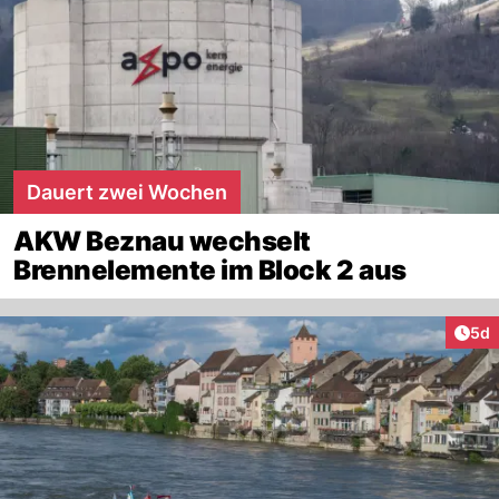
Dauert zwei Wochen
AKW Beznau wechselt
Brennelemente im Block 2 aus
Arti
5d