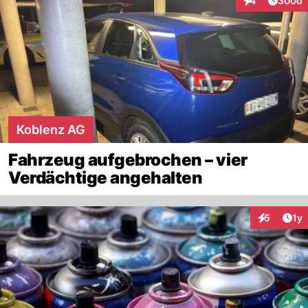
4
300d
Interaktionen
Koblenz AG
Fahrzeug aufgebrochen – vier
Verdächtige angehalten
Art
5
1y
Interaktion