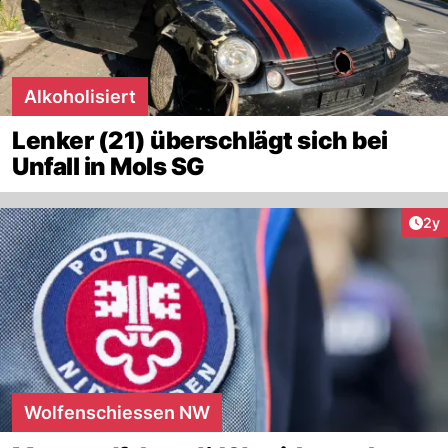
Alkoholisiert
Lenker (21) überschlägt sich bei
Unfall in Mols SG
Arti
2y
Wolfenschiessen NW