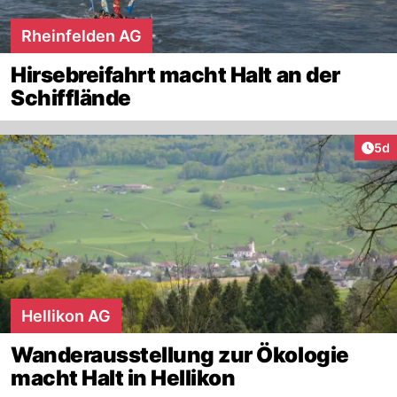
Rheinfelden AG
Hirsebreifahrt macht Halt an der
Schifflände
Arti
5d
Hellikon AG
Wanderausstellung zur Ökologie
macht Halt in Hellikon