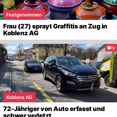
Festgenommen
Frau (27) sprayt Graffitis an Zug in
Koblenz AG
Art
1y
Koblenz AG
72-Jähriger von Auto erfasst und
schwer verletzt