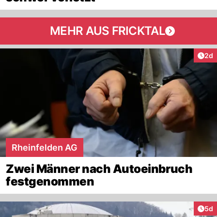
MEHR AUS FRICKTAL
Arti
2d
Rheinfelden AG
Zwei Männer nach Autoeinbruch
festgenommen
Arti
5d