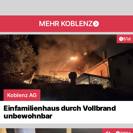
MEHR KOBLENZ
Artik
51d
Koblenz AG
Einfamilienhaus durch Vollbrand
unbewohnbar
Artikel