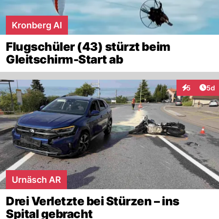
Kronberg AI
Flugschüler (43) stürzt beim
Gleitschirm-Start ab
Arti
5
5d
Interaktion
Urnäsch AR
Drei Verletzte bei Stürzen – ins
Spital gebracht