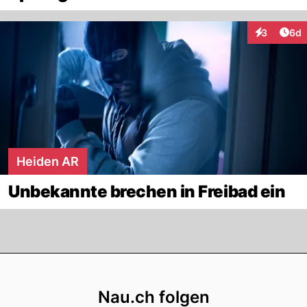
Arti
3
6d
Interaktion
Heiden AR
Unbekannte brechen in Freibad ein
Footer
Nau.ch folgen