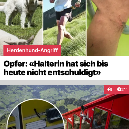
Herdenhund-Angriff
Opfer: «Halterin hat sich bis
heute nicht entschuldigt»
Arti
6
21'
Interaktion