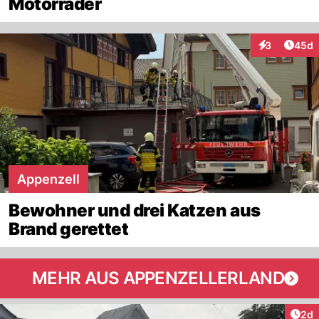
Motorräder
Artik
3
45d
Interaktionen
Appenzell
Bewohner und drei Katzen aus
Brand gerettet
MEHR AUS APPENZELLERLAND
Arti
2d