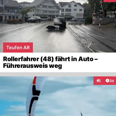
Teufen AR
Rollerfahrer (48) fährt in Auto –
Führerausweis weg
Arti
2
3d
Interaktion