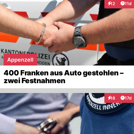
Artik
12
11d
Interaktionen
Appenzell
400 Franken aus Auto gestohlen –
zwei Festnahmen
Artik
18
17d
Interaktionen