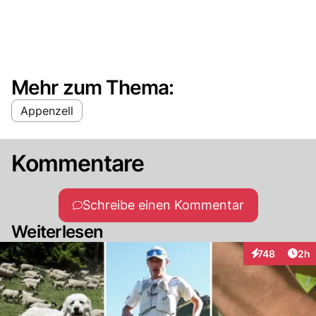
Mehr zum Thema:
Appenzell
Kommentare
Schreibe einen Kommentar
Weiterlesen
Arti
748
2h
Interaktionen