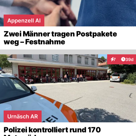
Appenzell AI
Zwei Männer tragen Postpakete
weg – Festnahme
Artik
7
39d
Interaktionen
Urnäsch AR
Polizei kontrolliert rund 170