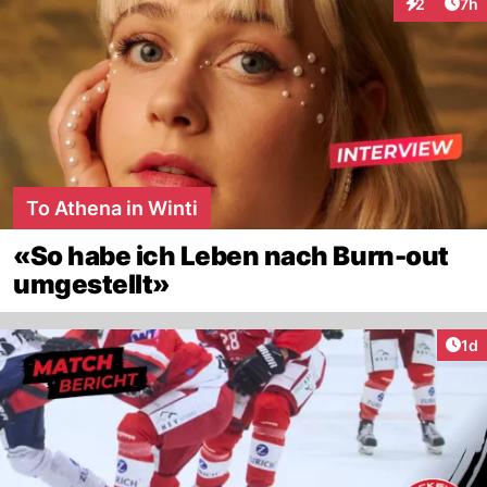
Arti
2
7h
Interaktion
To Athena in Winti
«So habe ich Leben nach Burn-out
umgestellt»
Art
1d