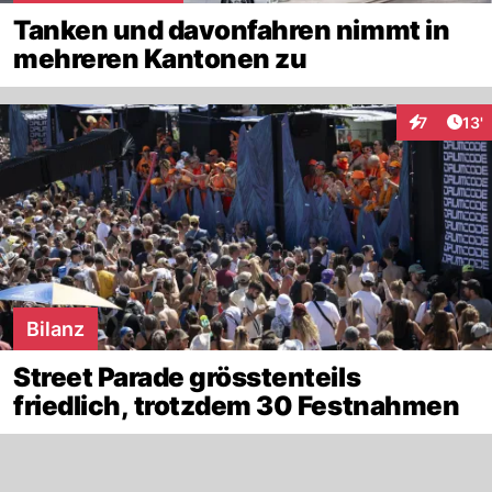
Tanken und davonfahren nimmt in
mehreren Kantonen zu
Arti
7
13'
Interaktion
Bilanz
Street Parade grösstenteils
friedlich, trotzdem 30 Festnahmen