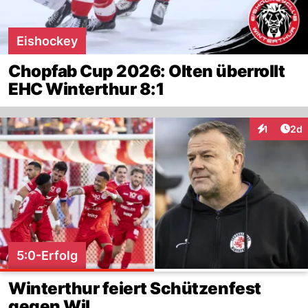
Eishockey
Chopfab Cup 2026: Olten überrollt
EHC Winterthur 8:1
Arti
1
2d
Interaktion
5:0-Erfolg
Winterthur feiert Schützenfest
gegen Wil