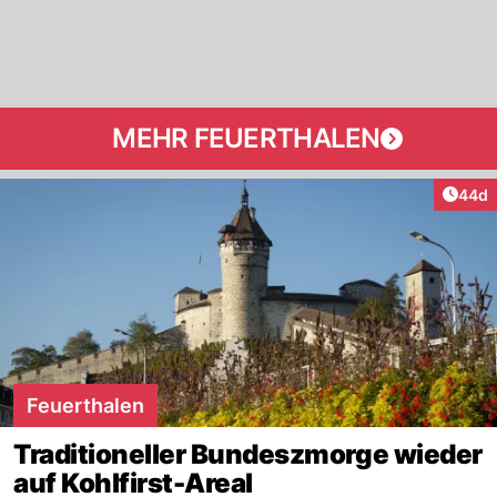
MEHR FEUERTHALEN
Artik
44d
Feuerthalen
Traditioneller Bundeszmorge wieder
auf Kohlfirst-Areal