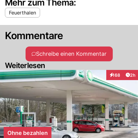
Mehr zum Thema:
Feuerthalen
Kommentare
Schreibe einen Kommentar
Weiterlesen
Arti
168
2h
Interaktionen
Ohne bezahlen