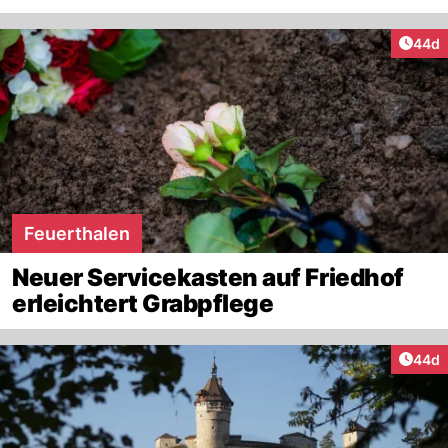
Artik
44d
Feuerthalen
Neuer Servicekasten auf Friedhof
erleichtert Grabpflege
Artik
44d