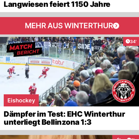
Langwiesen feiert 1150 Jahre
MEHR AUS WINTERTHUR
Arti
34'
Eishockey
Dämpfer im Test: EHC Winterthur
unterliegt Bellinzona 1:3