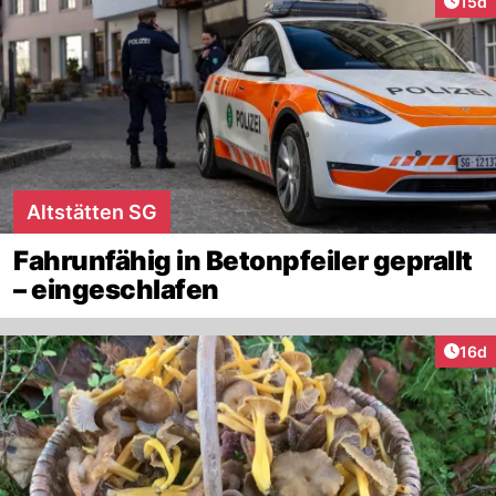
Artik
15d
Altstätten SG
Fahrunfähig in Betonpfeiler geprallt
– eingeschlafen
Artik
16d