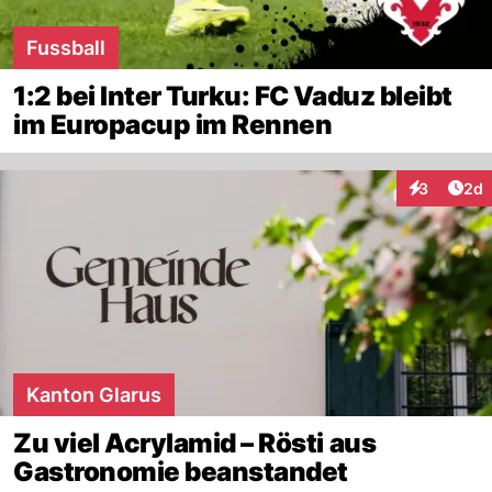
Fussball
1:2 bei Inter Turku: FC Vaduz bleibt
im Europacup im Rennen
Arti
3
2d
Interaktion
Kanton Glarus
Zu viel Acrylamid – Rösti aus
Gastronomie beanstandet