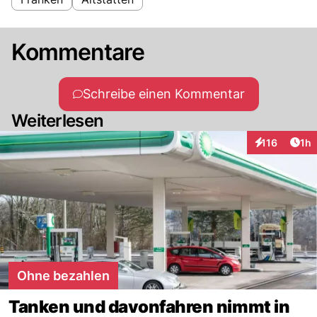
Kommentare
Schreibe einen Kommentar
Weiterlesen
Art
116
1h
Interaktionen
Ohne bezahlen
Tanken und davonfahren nimmt in