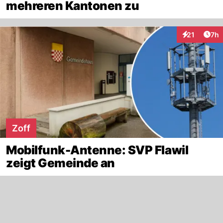
mehreren Kantonen zu
Arti
21
7h
Interaktione
Zoff
Mobilfunk-Antenne: SVP Flawil
zeigt Gemeinde an