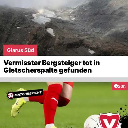
Glarus Süd
Vermisster Bergsteiger tot in
Gletscherspalte gefunden
Artik
23h