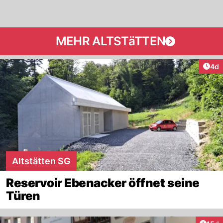
MEHR ALTSTäTTEN
Arti
4d
Altstätten SG
Reservoir Ebenacker öffnet seine
Türen