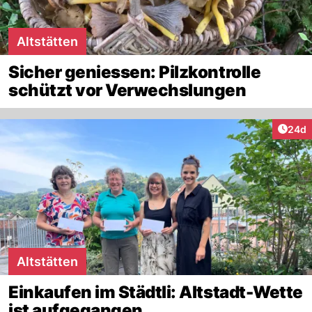
Altstätten
Sicher geniessen: Pilzkontrolle
schützt vor Verwechslungen
Artik
24d
Altstätten
Einkaufen im Städtli: Altstadt-Wette
ist aufgegangen