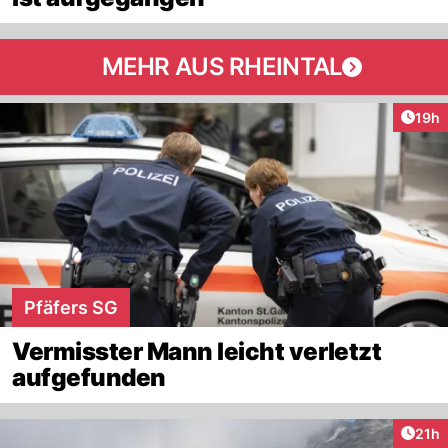
MEHR AUS RHEINTAL
Artik
19h
Pfäfers SG
Vermisster Mann leicht verletzt
aufgefunden
Artik
21h