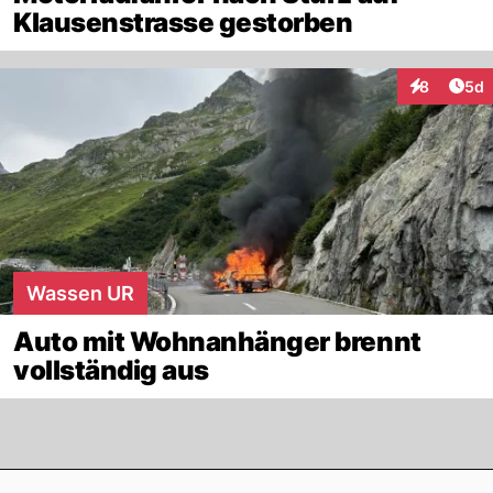
Klausenstrasse gestorben
Arti
8
5d
Interaktion
Wassen UR
Auto mit Wohnanhänger brennt
vollständig aus
Footer