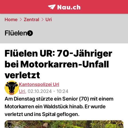
frontpage.
NAU.ch
Home
Zentral
Uri
Flüelen
Flüelen UR: 70-Jähriger
bei Motorkarren-Unfall
verletzt
Kantonspolizei Uri
Uri
,
02.10.2024 - 10:24
Am Dienstag stürzte ein Senior (70) mit einem
Motorkarren ein Waldstück hinab. Er wurde
verletzt und ins Spital geflogen.