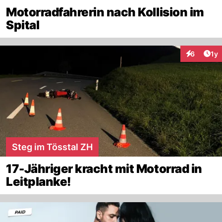
Motorradfahrerin nach Kollision im
Spital
Art
6
1y
Interaktion
Steg im Tösstal ZH
17-Jähriger kracht mit Motorrad in
Leitplanke!