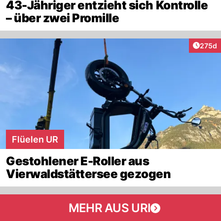
43-Jähriger entzieht sich Kontrolle
– über zwei Promille
Artike
275d
Flüelen UR
Gestohlener E-Roller aus
Vierwaldstättersee gezogen
MEHR AUS URI