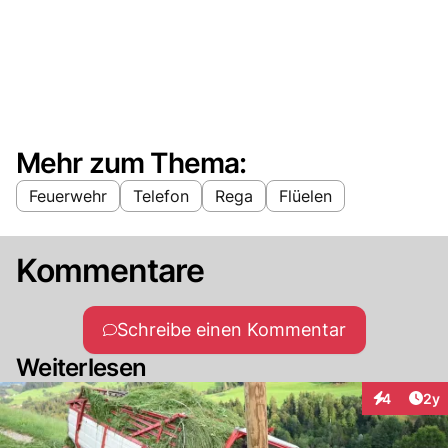
Mehr zum Thema:
Feuerwehr
Telefon
Rega
Flüelen
Kommentare
Schreibe einen Kommentar
Weiterlesen
Arti
4
2y
Interaktion