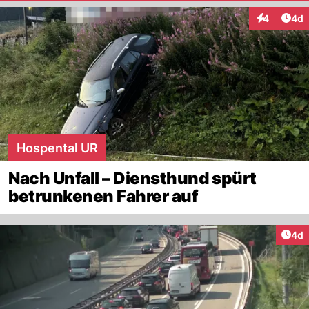
Arti
4
4d
Interaktion
Hospental UR
Nach Unfall – Diensthund spürt
betrunkenen Fahrer auf
Arti
4d