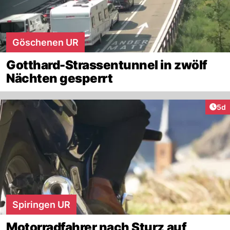
Göschenen UR
Gotthard-Strassentunnel in zwölf
Nächten gesperrt
Arti
5d
Spiringen UR
Motorradfahrer nach Sturz auf