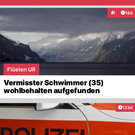
Artik
1
18d
Interaktione
Flüelen UR
Vermisster Schwimmer (35)
wohlbehalten aufgefunden
Artike
123d