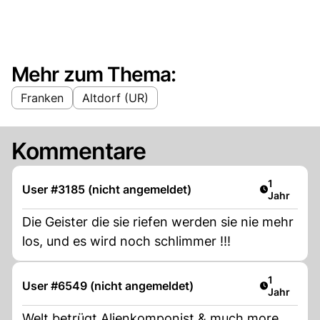
Mehr zum Thema:
Franken
Altdorf (UR)
Kommentare
Artikel ver
1
User #3185 (nicht angemeldet)
Jahr
Die Geister die sie riefen werden sie nie mehr
los, und es wird noch schlimmer !!!
Artikel ver
1
User #6549 (nicht angemeldet)
Jahr
Welt betrügt Alienkomponist & much more