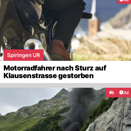
Spiringen UR
Motorradfahrer nach Sturz auf
Klausenstrasse gestorben
Arti
8
3d
Interaktion