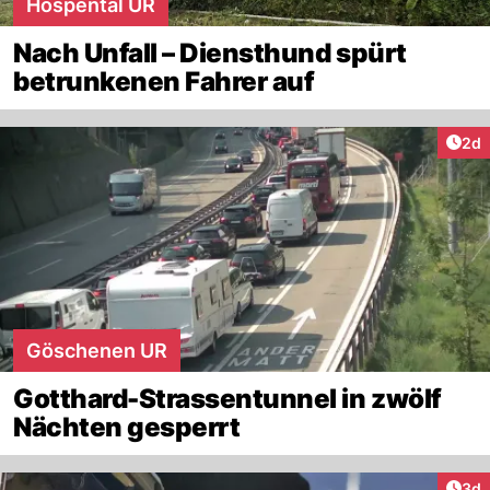
Hospental UR
Nach Unfall – Diensthund spürt
betrunkenen Fahrer auf
Arti
2d
Göschenen UR
Gotthard-Strassentunnel in zwölf
Nächten gesperrt
Arti
3d