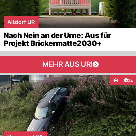
Altdorf UR
Nach Nein an der Urne: Aus für
Projekt Brickermatte2030+
MEHR AUS URI
Arti
4
2d
Interaktion