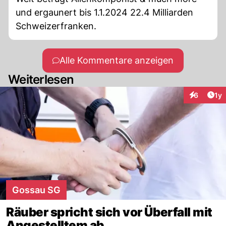
und ergaunert bis 1.1.2024 22.4 Milliarden
Schweizerfranken.
Alle Kommentare anzeigen
Weiterlesen
Art
6
1y
Interaktion
Gossau SG
Räuber spricht sich vor Überfall mit
Angestelltem ab