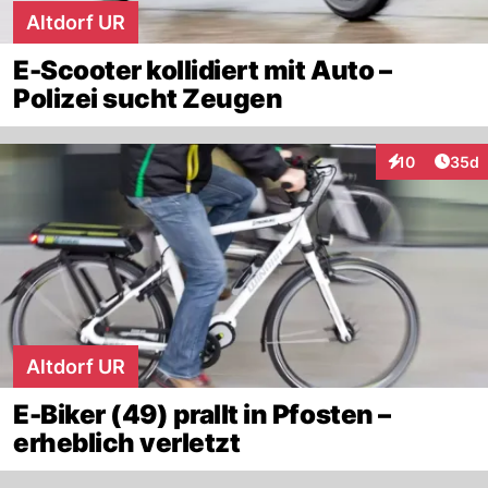
Altdorf UR
E-Scooter kollidiert mit Auto –
Polizei sucht Zeugen
Artik
10
35d
Interaktionen
Altdorf UR
E-Biker (49) prallt in Pfosten –
erheblich verletzt