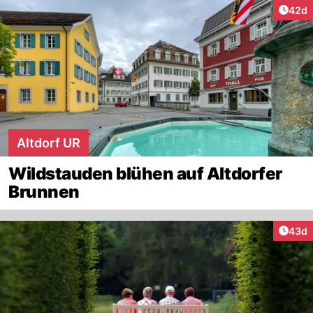
Artik
42d
Altdorf UR
Wildstauden blühen auf Altdorfer
Brunnen
Artik
43d