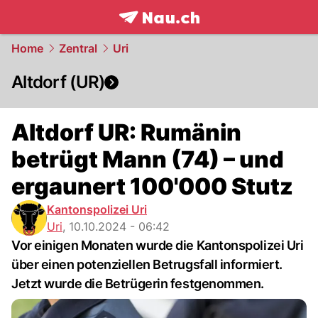
frontpage.
NAU.ch
Home
Zentral
Uri
Altdorf (UR)
Altdorf UR: Rumänin
betrügt Mann (74) – und
ergaunert 100'000 Stutz
Kantonspolizei Uri
Uri
,
10.10.2024 - 06:42
Vor einigen Monaten wurde die Kantonspolizei Uri
über einen potenziellen Betrugsfall informiert.
Jetzt wurde die Betrügerin festgenommen.