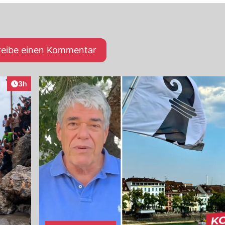
reibe einen Kommentar
Artikel veröffentlicht:
3h