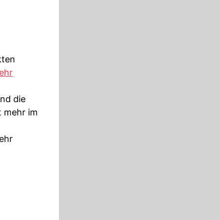
kten
ehr
nd die
t mehr im
ehr