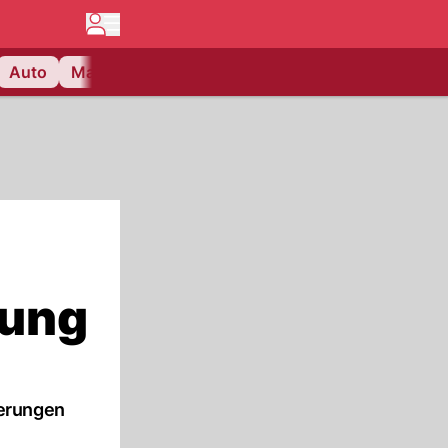
Auto
Matchcenter
Videos
Nau Plus
Lifestyle
fung
derungen