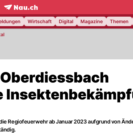
frontpage.
NAU.ch
meldungen
Wirtschaft
Digital
Magazine
Themen
al
 Oberdiessbach
e Insektenbekämp
t die Regiofeuerwehr ab Januar 2023 aufgrund von Än
tändig.