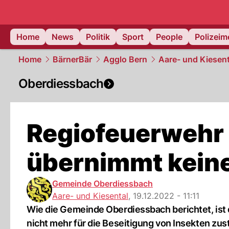
Home
News
Politik
Sport
People
Polizei
Home
BärnerBär
Agglo Bern
Aare- und Kiesent
Oberdiessbach
Regiofeuerwehr
übernimmt kein
Gemeinde Oberdiessbach
Aare- und Kiesental
,
19.12.2022 - 11:11
Wie die Gemeinde Oberdiessbach berichtet, is
nicht mehr für die Beseitigung von Insekten zus