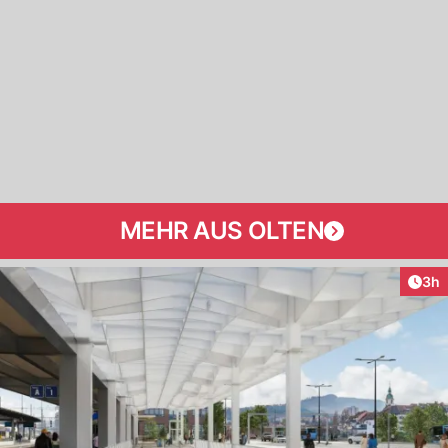
MEHR AUS OLTEN
Arti
3h