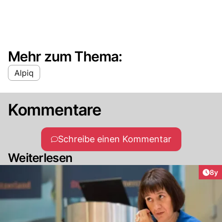
Mehr zum Thema:
Alpiq
Kommentare
Schreibe einen Kommentar
Weiterlesen
Arti
8y