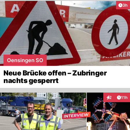
Arti
3h
Oensingen SO
Neue Brücke offen – Zubringer
nachts gesperrt
Artik
2
11h
Interaktione