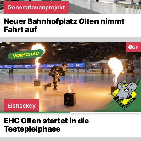
Generationenprojekt
Neuer Bahnhofplatz Olten nimmt
Fahrt auf
Arti
3h
Eishockey
EHC Olten startet in die
Testspielphase