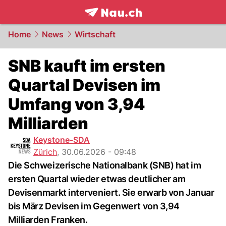
frontpage.
NAU.ch
Home
News
Wirtschaft
SNB kauft im ersten
Quartal Devisen im
Umfang von 3,94
Milliarden
Keystone-SDA
Zürich
,
30.06.2026 - 09:48
Die Schweizerische Nationalbank (SNB) hat im
ersten Quartal wieder etwas deutlicher am
Devisenmarkt interveniert. Sie erwarb von Januar
bis März Devisen im Gegenwert von 3,94
Milliarden Franken.