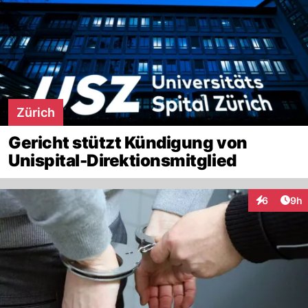
Zürich
Gericht stützt Kündigung von
Unispital-Direktionsmitglied
Arti
6
9h
Interaktion