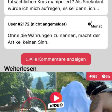
tatsächlichen Kurs manipuliert? Als Spekulant
würde ich mich aufregen, es sei denn, ich
hätte die Insider-Informationen.
Artikel veröf
1
User #2172 (nicht angemeldet)
Monat
Ohne die Währungen zu nennen, macht der
Artikel keinen Sinn.
Alle Kommentare anzeigen
Weiterlesen
Arti
165
5h
Interaktionen