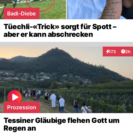
Badi-Diebe
Tüechli-«Trick» sorgt für Spott –
aber er kann abschrecken
Arti
173
2h
Interaktionen
Prozession
Tessiner Gläubige flehen Gott um
Regen an