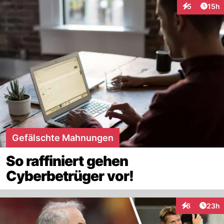
Artik
5
15h
Interaktione
Gefälschte Mahnungen
So raffiniert gehen
Cyberbetrüger vor!
Artik
6
23h
Interaktionen