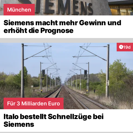
München
Siemens macht mehr Gewinn und
erhöht die Prognose
Artik
19d
Für 3 Milliarden Euro
Italo bestellt Schnellzüge bei
Siemens