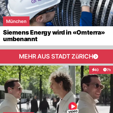
München
Siemens Energy wird in «Omterra»
umbenannt
MEHR AUS STADT ZüRICH
Arti
40
7h
Interaktionen