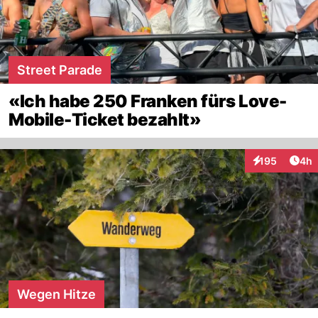
Street Parade
«Ich habe 250 Franken fürs Love-
Mobile-Ticket bezahlt»
Arti
195
4h
Interaktionen
Wegen Hitze