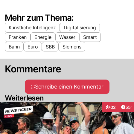
Mehr zum Thema:
Künstliche Intelligenz
Digitalisierung
Franken
Energie
Wasser
Smart
Bahn
Euro
SBB
Siemens
Kommentare
Schreibe einen Kommentar
Weiterlesen
Arti
702
55'
Interaktionen