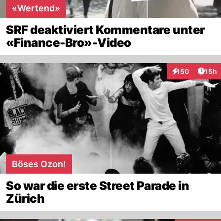
«Wertend»
SRF deaktiviert Kommentare unter
«Finance-Bro»-Video
Artik
150
15h
Interaktionen
Böses Ozon!
So war die erste Street Parade in
Zürich