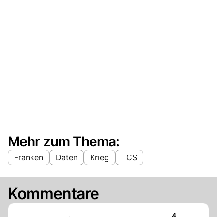
Mehr zum Thema:
Franken
Daten
Krieg
TCS
Kommentare
Artikel veröff
4