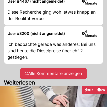
User #4467 (nicht angemeldet)
Monate
Diese Recherche ging wohl etwas knapp an
der Realität vorbei
Artikel veröff
4
User #8200 (nicht angemeldet)
Monate
Ich beobachte gerade was anderes: Bei uns
sind heute die Dieselpreise über chf 2
gestiegen.
Alle Kommentare anzeigen
Weiterlesen
Arti
307
2h
Interaktionen