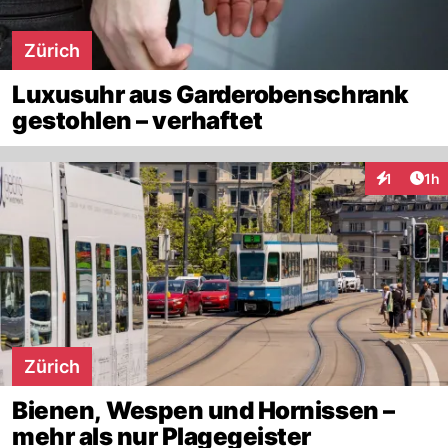
Zürich
Luxusuhr aus Garderobenschrank
gestohlen – verhaftet
Art
1
1h
Interaktion
Zürich
Bienen, Wespen und Hornissen –
mehr als nur Plagegeister