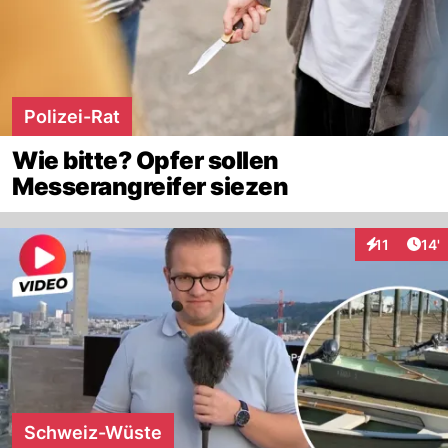
Polizei-Rat
Wie bitte? Opfer sollen
Messerangreifer siezen
Arti
11
14'
Interaktione
Schweiz-Wüste