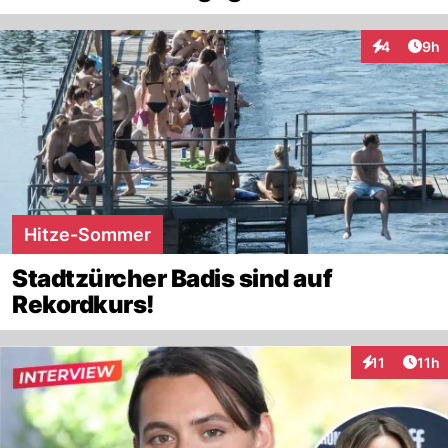
Arti
4
9h
Interaktion
Hitze-Sommer
Stadtzürcher Badis sind auf
Rekordkurs!
Artik
11
11h
Interaktionen