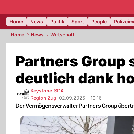
Home
News
Politik
Sport
People
Polizei
Home
News
Wirtschaft
Partners Group 
deutlich dank h
Keystone-SDA
Region Zug
,
02.09.2025 - 10:16
Der Vermögensverwalter Partners Group übertri