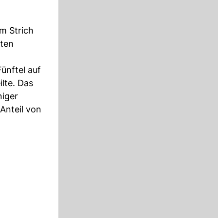
m Strich
sten
ünftel auf
ilte. Das
niger
Anteil von