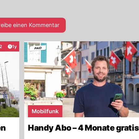
reibe einen Kommentar
Artikel veröffentlicht:
2
1y
nteraktionen
Mobilfunk
en
Handy Abo – 4 Monate gratis