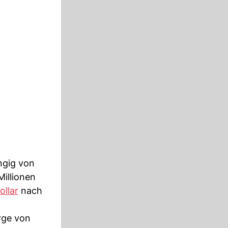
ngig von
illionen
ollar
nach
rge von