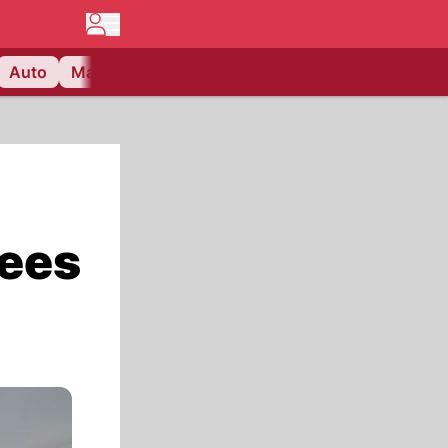
Auto
Matchcenter
Videos
Nau Plus
Lifestyle
Fees