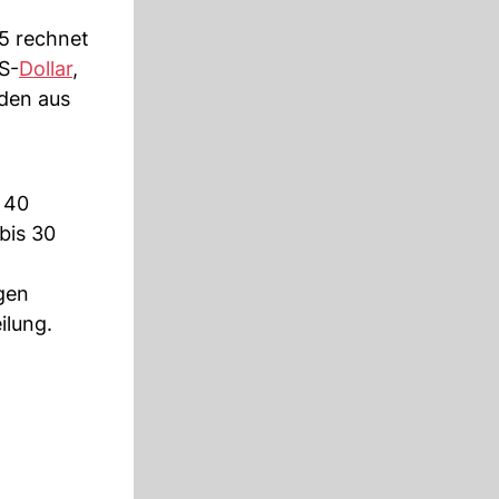
25 rechnet
S-
Dollar
,
rden aus
 40
bis 30
gen
ilung.