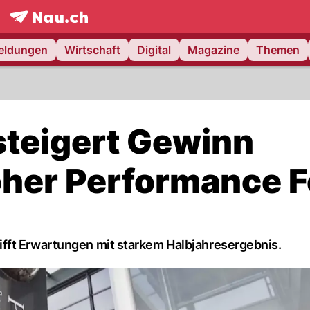
frontpage.
NAU.ch
meldungen
Wirtschaft
Digital
Magazine
Themen
steigert Gewinn
oher Performance 
fft Erwartungen mit starkem Halbjahresergebnis.