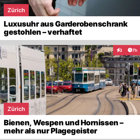
Zürich
Luxusuhr aus Garderobenschrank
gestohlen – verhaftet
Arti
3
7h
Interaktion
Zürich
Bienen, Wespen und Hornissen –
mehr als nur Plagegeister