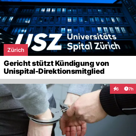
Zürich
Gericht stützt Kündigung von
Unispital-Direktionsmitglied
Arti
6
7h
Interaktion