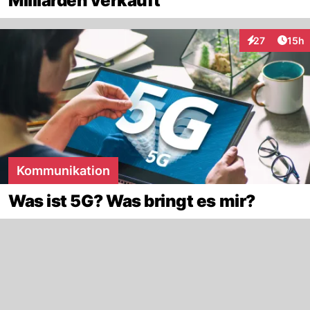
Milliarden verkauft
Artik
27
15h
Interaktionen
Kommunikation
Was ist 5G? Was bringt es mir?