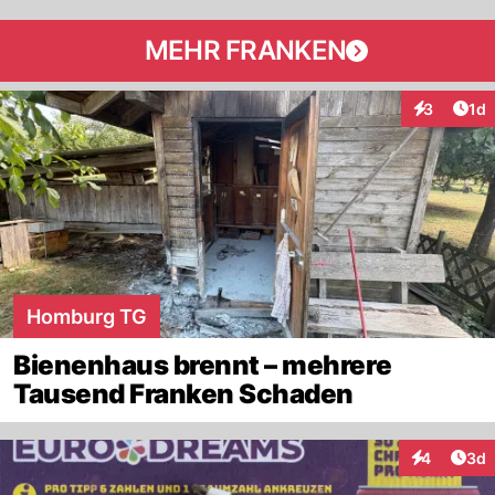
MEHR FRANKEN
Art
3
1d
Interaktion
Homburg TG
Bienenhaus brennt – mehrere
Tausend Franken Schaden
Arti
4
3d
Interaktion