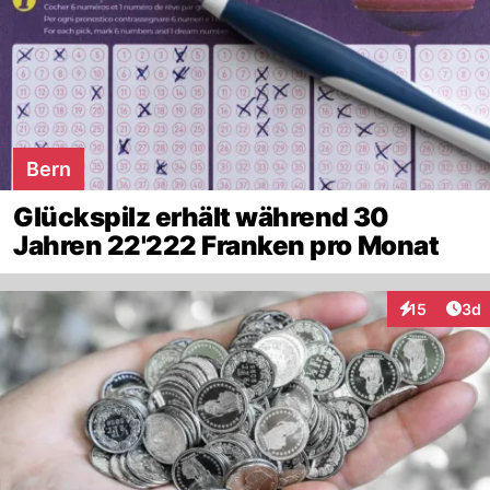
Bern
Glückspilz erhält während 30
Jahren 22'222 Franken pro Monat
Arti
15
3d
Interaktione