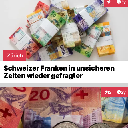
Arti
1
3y
Interaktion
Zürich
Schweizer Franken in unsicheren
Zeiten wieder gefragter
Arti
12
2y
Interaktione