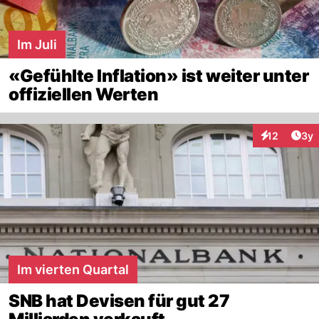
Im Juli
«Gefühlte Inflation» ist weiter unter
offiziellen Werten
Arti
12
3y
Interaktione
Im vierten Quartal
SNB hat Devisen für gut 27