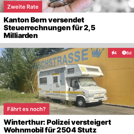
Zweite Rate
Kanton Bern versendet
Steuerrechnungen für 2,5
Milliarden
Arti
4
6d
Interaktion
Fährt es noch?
Winterthur: Polizei versteigert
Wohnmobil für 2504 Stutz