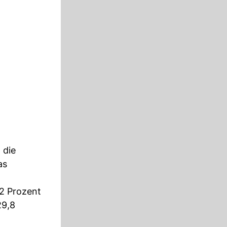
 die
as
,2 Prozent
29,8