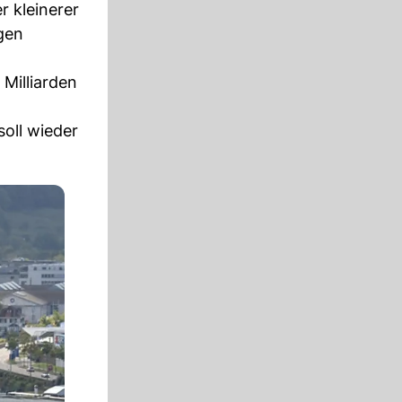
r kleinerer
gen
Milliarden
oll wieder