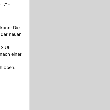
r 71-
 kann: Die
 der neuen
13 Uhr
 nach einer
ch oben.