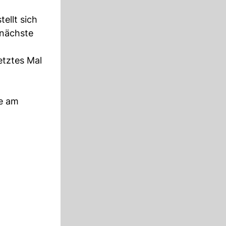
ellt sich
 nächste
etztes Mal
se am