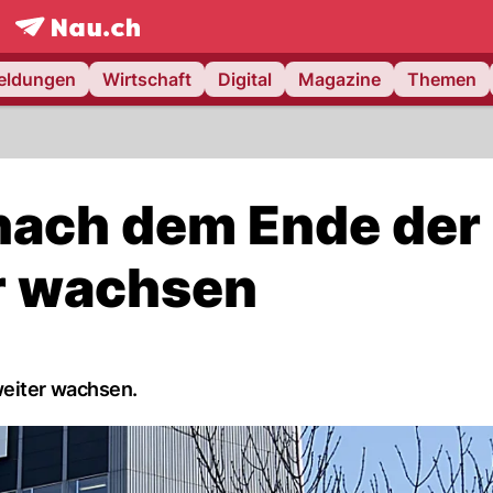
frontpage.
NAU.ch
meldungen
Wirtschaft
Digital
Magazine
Themen
 nach dem Ende der
r wachsen
weiter wachsen.