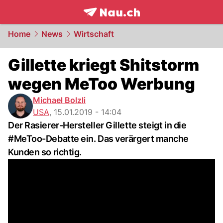
frontpage.
NAU.ch
Home
News
Wirtschaft
Gillette kriegt Shitstorm
wegen MeToo Werbung
Michael Bolzli
USA
,
15.01.2019 - 14:04
Der Rasierer-Hersteller Gillette steigt in die
#MeToo-Debatte ein. Das verärgert manche
Kunden so richtig.