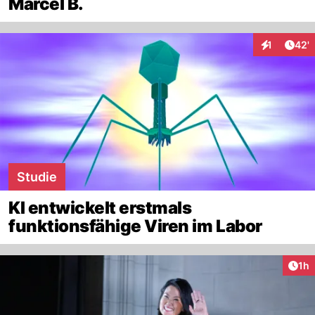
Marcel B.
Arti
1
42'
Interaktion
Studie
KI entwickelt erstmals
funktionsfähige Viren im Labor
Art
1h