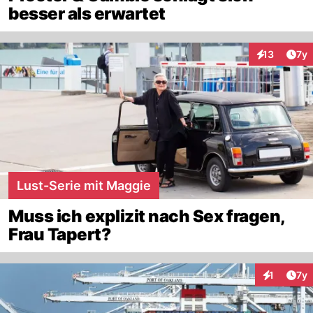
besser als erwartet
Art
13
7y
Interaktione
Lust-Serie mit Maggie
Muss ich explizit nach Sex fragen,
Frau Tapert?
Art
1
7y
Interaktion