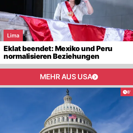
Lima
Eklat beendet: Mexiko und Peru
normalisieren Beziehungen
MEHR AUS USA
Art
8'