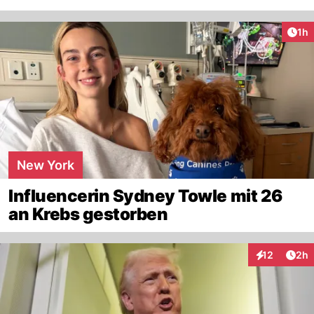
Art
1h
New York
Influencerin Sydney Towle mit 26
an Krebs gestorben
Arti
12
2h
Interaktione