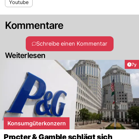
Youtube
Kommentare
Schreibe einen Kommentar
Weiterlesen
Art
7y
Konsumgüterkonzern
Procter & Gamble schlägt sich