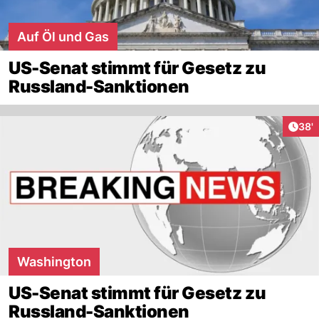
Auf Öl und Gas
US-Senat stimmt für Gesetz zu
Russland-Sanktionen
Arti
38'
Washington
US-Senat stimmt für Gesetz zu
Russland-Sanktionen