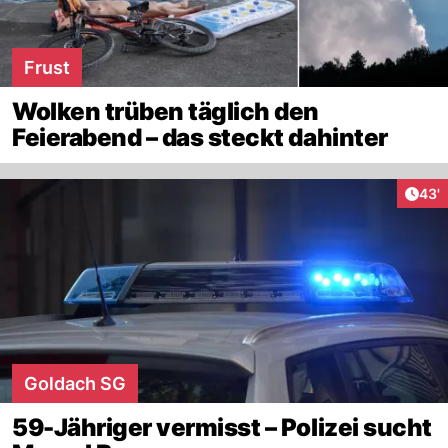
Frust
Wolken trüben täglich den
Feierabend – das steckt dahinter
Arti
43'
Goldach SG
59-Jähriger vermisst – Polizei sucht